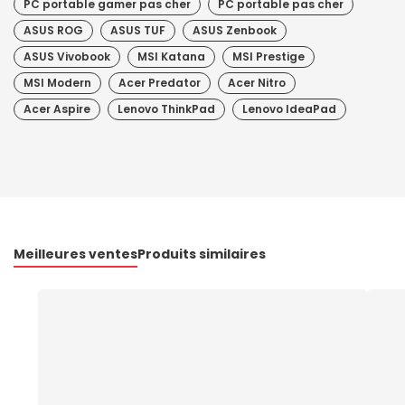
PC portable gamer pas cher
PC portable pas cher
ASUS ROG
ASUS TUF
ASUS Zenbook
ASUS Vivobook
MSI Katana
MSI Prestige
MSI Modern
Acer Predator
Acer Nitro
Acer Aspire
Lenovo ThinkPad
Lenovo IdeaPad
Meilleures ventes
Produits similaires