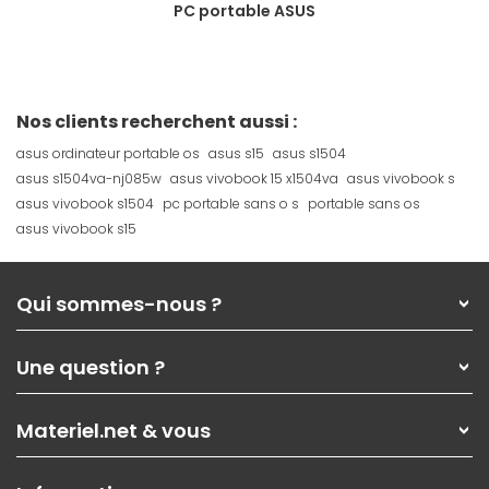
PC portable ASUS
Nos clients recherchent aussi :
asus ordinateur portable os
asus s15
asus s1504
asus s1504va-nj085w
asus vivobook 15 x1504va
asus vivobook s
asus vivobook s1504
pc portable sans o s
portable sans os
asus vivobook s15
Qui sommes-nous ?
Qui sommes-nous ?
Une question ?
Nos services
Les magasins Materiel.net
Rubrique d'aide / FAQ
Nos solutions pour les pros
Materiel.net & vous
Paiement, livraison
Contactez-nous
Garanties
,
Pack Zen
On répare votre PC portable
SAV, demander un retour