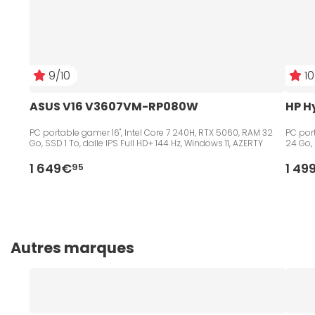
9/10
10
ASUS V16 V3607VM-RP080W
HP H
PC portable gamer 16", Intel Core 7 240H, RTX 5060, RAM 32
PC port
Go, SSD 1 To, dalle IPS Full HD+ 144 Hz, Windows 11, AZERTY
24 Go, 
1 649€
1 49
95
Autres marques