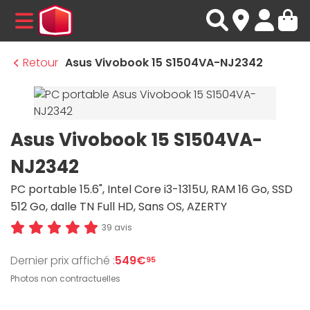
MENU
Retour
Asus Vivobook 15 S1504VA-NJ2342
Asus Vivobook 15 S1504VA-
NJ2342
PC portable 15.6", Intel Core i3-1315U, RAM 16 Go, SSD
512 Go, dalle TN Full HD, Sans OS, AZERTY
39 avis
Dernier prix affiché :
549€
95
Photos non contractuelles