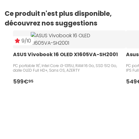
Ce produit n'est plus disponible,
découvrez nos suggestions
9/10
ASUS Vivobook 16 OLED X1605VA-SH2001 
Asus
PC portable 16", Intel Core i3-1315U, RAM 16 Go, SSD 512 Go,
PC port
dalle OLED Full HD+, Sans OS, AZERTY
IPS Ful
599€
549
95