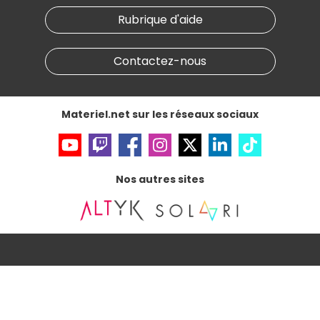
Nos marques
Materiel.net recrute
Rubrique d'aide
Conditions générales de vente
Notre programme d'affiliation
Marketplace
Partenariat & Sponsoring
Informations légales
Contactez-nous
Données personnelles
et
cookies
Gérer vos cookies
Accessibilité : non conforme
Materiel.net sur les réseaux sociaux
Nos autres sites