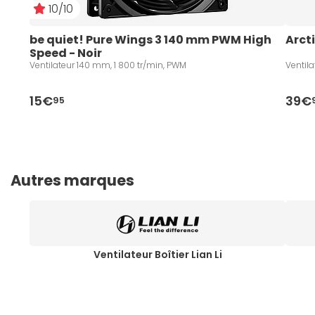
10/10
be quiet! Pure Wings 3 140 mm PWM High 
Arcti
Speed - Noir
Ventilateur 140 mm, 1 800 tr/min, PWM
Ventil
15€
39€
95
Autres marques
Ventilateur Boîtier Lian Li