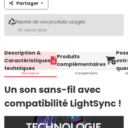
Partager
Reprise de vos produits usagés
En savoir plus
Description &
Pos
Produits
Caractéristiques
votr
complémentaires
techniques
ques
Description
Compléments
Q
Un son sans-fil avec
compatibilité LightSync !