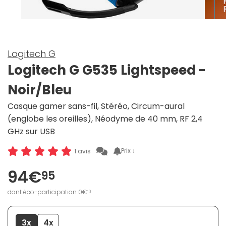
Logitech G
Logitech G G535 Lightspeed -
Noir/Bleu
Casque gamer sans-fil, Stéréo, Circum-aural
(englobe les oreilles), Néodyme de 40 mm, RF 2,4
GHz sur USB
Prix ↓
1 avis
94€
95
dont éco-participation 0€
10
3x
4x