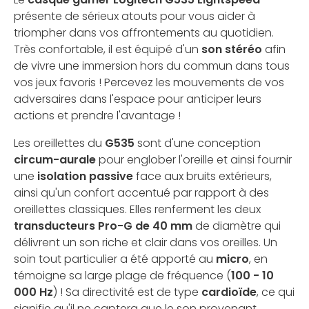
présente de sérieux atouts pour vous aider à
triompher dans vos affrontements au quotidien.
Très confortable, il est équipé d'un
son stéréo
afin
de vivre une immersion hors du commun dans tous
vos jeux favoris ! Percevez les mouvements de vos
adversaires dans l'espace pour anticiper leurs
actions et prendre l'avantage !
Les oreillettes du
G535
sont d'une conception
circum-aurale
pour englober l'oreille et ainsi fournir
une
isolation passive
face aux bruits extérieurs,
ainsi qu'un confort accentué par rapport à des
oreillettes classiques. Elles renferment les deux
transducteurs Pro-G de 40 mm
de diamètre qui
délivrent un son riche et clair dans vos oreilles. Un
soin tout particulier a été apporté au
micro
, en
témoigne sa large plage de fréquence (
100 - 10
000 Hz
) ! Sa directivité est de type
cardioïde
, ce qui
signifie qu'il ne captera que le son provenant