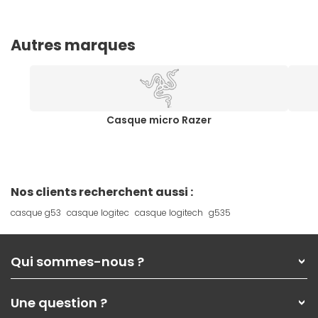
Autres marques
Casque micro Razer
Nos clients recherchent aussi :
casque g53
casque logitec
casque logitech
g535
Qui sommes-nous ?
Qui sommes-nous ?
Une question ?
Nos services