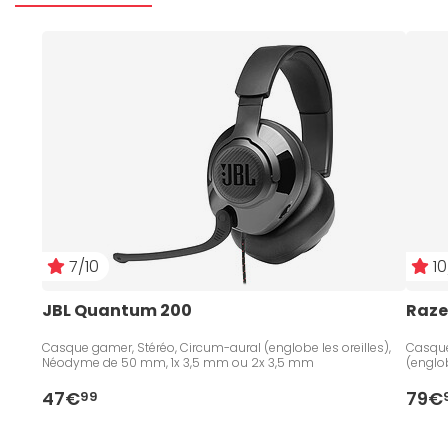
7/10
10
JBL Quantum 200
Raze
Casque gamer, Stéréo, Circum-aural (englobe les oreilles),
Casque 
Néodyme de 50 mm, 1x 3,5 mm ou 2x 3,5 mm
(englo
47€
79€
99