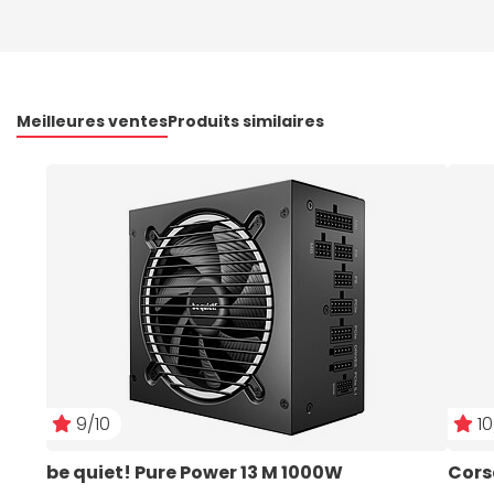
Meilleures ventes
Produits similaires
9/10
10
be quiet! Pure Power 13 M 1000W
Cors