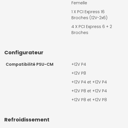
Femelle
1 X
PCI Express 16
Broches (12V-2x6)
4 X
PCI Express 6 + 2
Broches
Configurateur
Compatibilité PSU-CM
+12V P4
+12V P8
+12V P4 et +12V P4
+12V P8 et +12V P4
+12V P8 et +12V P8
Refroidissement