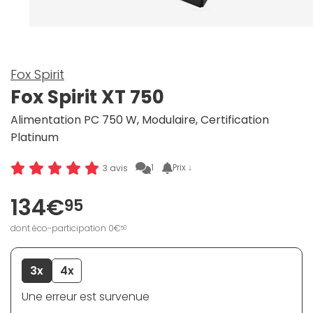
Fox Spirit
Fox Spirit XT 750
Alimentation PC 750 W, Modulaire, Certification
Platinum
1
Prix ↓
3 avis
134€
95
dont éco-participation 0€
50
3x
4x
Une erreur est survenue