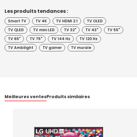
Les produits tendances :
Smart TV
TV 4K
TV HDMI 2.1
TV OLED
TV QLED
TV mini LED
TV 32"
TV 43"
TV 55"
TV 65"
TV 75"
TV 144 Hz
TV 120 Hz
TV Ambilight
TV gamer
TV murale
Meilleures ventes
Produits similaires