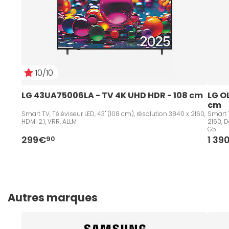
10/10
LG 43UA75006LA - TV 4K UHD HDR - 108 cm   
LG O
cm
Smart TV, Téléviseur LED, 43" (108 cm), résolution 3840 x 2160,
Smart T
HDMI 2.1, VRR, ALLM
2160, D
G5
299€
1 39
90
Autres marques