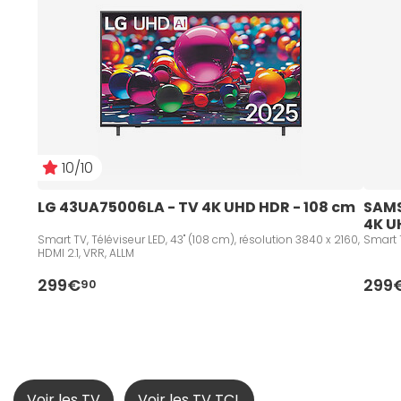
10/10
LG 43UA75006LA - TV 4K UHD HDR - 108 cm   
SAMS
4K U
Smart TV, Téléviseur LED, 43" (108 cm), résolution 3840 x 2160,
Smart T
HDMI 2.1, VRR, ALLM
299€
299
90
Voir les TV
Voir les TV TCL