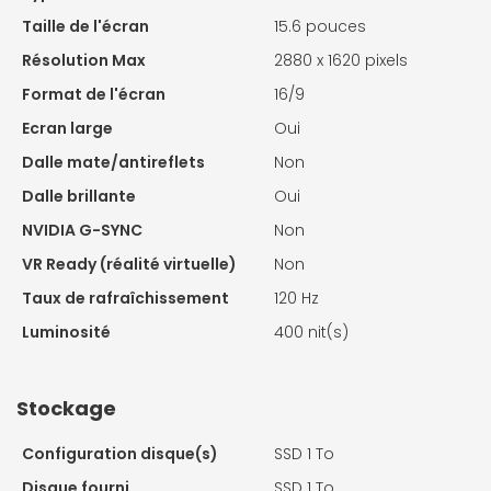
Taille de l'écran
15.6 pouces
Résolution Max
2880 x 1620 pixels
Format de l'écran
16/9
Ecran large
Oui
Dalle mate/antireflets
Non
Dalle brillante
Oui
NVIDIA G-SYNC
Non
VR Ready (réalité virtuelle)
Non
Taux de rafraîchissement
120 Hz
Luminosité
400 nit(s)
Stockage
Configuration disque(s)
SSD 1 To
Disque fourni
SSD 1 To