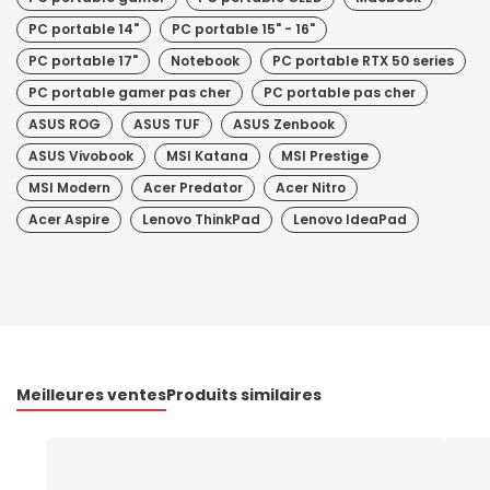
PC portable 14"
PC portable 15" - 16"
PC portable 17"
Notebook
PC portable RTX 50 series
PC portable gamer pas cher
PC portable pas cher
ASUS ROG
ASUS TUF
ASUS Zenbook
ASUS Vivobook
MSI Katana
MSI Prestige
MSI Modern
Acer Predator
Acer Nitro
Acer Aspire
Lenovo ThinkPad
Lenovo IdeaPad
Meilleures ventes
Produits similaires