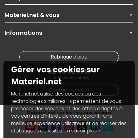
Les magasins Materiel.net
Rubrique d'aide / FAQ
Nos solutions pour les pros
Materiel.net & vous
Paiement, livraison
Contactez-nous
Garanties
,
Pack Zen
On répare votre PC portable
SAV, demander un retour
Informations
On rachète votre carte graphique
Informations
PC sur mesure : Votre RDV personnalisé
Guides d'achats et tutoriels
Plan du site
Notre démarche écologique
Nos marques
Materiel.net recrute
Rubrique d'aide
Conditions générales de vente
Notre programme d'affiliation
Marketplace
Gérer vos cookies sur
Partenariat & Sponsoring
02 40 92 91 91
Informations légales
(numéro non surtaxé)
Données personnelles
et
cookies
Materiel.net
Gérer vos cookies
Contactez-nous
Accessibilité : non conforme
Materiel.net utilise des cookies ou des
technologies similaires. Ils permettent de vous
proposer des services et des offres adaptés à
Materiel.net sur les réseaux sociaux
vos centres d’intérêt, de vous garantir une
meilleure expérience utilisateur et de réaliser des
statistiques de visites.
En savoir plus >