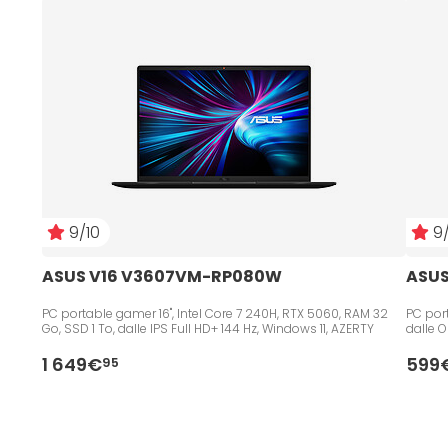
9/10
9/
ASUS V16 V3607VM-RP080W
ASUS
PC portable gamer 16", Intel Core 7 240H, RTX 5060, RAM 32
PC port
Go, SSD 1 To, dalle IPS Full HD+ 144 Hz, Windows 11, AZERTY
dalle 
1 649€
599
95