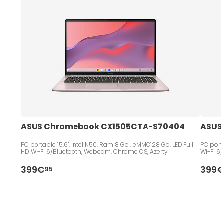
ASUS Chromebook CX1505CTA-S70404 
ASUS
PC portable 15,6", Intel N50, Ram 8 Go , eMMC128 Go, LED Full
PC port
HD Wi-Fi 6/Bluetooth, Webcam, Chrome OS, Azerty
Wi-Fi 
399€
399
95