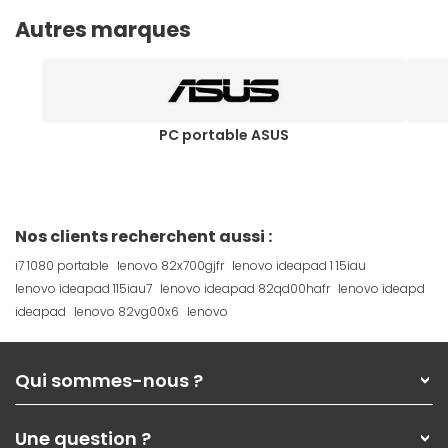
Autres marques
PC portable ASUS
Nos clients recherchent aussi :
i7 1080 portable
lenovo 82x700gjfr
lenovo ideapad 1 15iau
lenovo ideapad 115iau7
lenovo ideapad 82qd00hafr
lenovo ideapd
ideapad
lenovo 82vg00x6
lenovo
Qui sommes-nous ?
Qui sommes-nous ?
Une question ?
Nos services