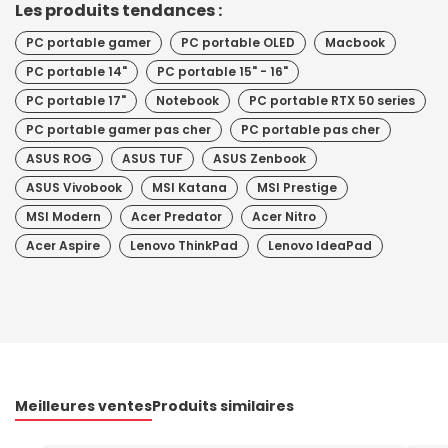
Les produits tendances :
PC portable gamer
PC portable OLED
Macbook
PC portable 14"
PC portable 15" - 16"
PC portable 17"
Notebook
PC portable RTX 50 series
PC portable gamer pas cher
PC portable pas cher
ASUS ROG
ASUS TUF
ASUS Zenbook
ASUS Vivobook
MSI Katana
MSI Prestige
MSI Modern
Acer Predator
Acer Nitro
Acer Aspire
Lenovo ThinkPad
Lenovo IdeaPad
Meilleures ventes
Produits similaires