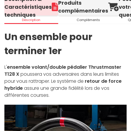
Produits
Caractéristiques
votr
complémentaires
techniques
ques
Description
Compléments
Q
Un ensemble pour
terminer 1er
L'
ensemble volant/double pédalier Thrustmaster
T128 X
poussera vos adversaires dans leurs limites
pour vous rattraper. Le système de
retour de force
hybride
assure une grande fidélité lors de vos
différentes courses.