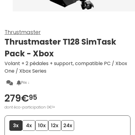
Thrustmaster
Thrustmaster T128 SimTask
Pack - Xbox
Volant + 2 pédales + support, compatible PC / Xbox
One / Xbox Series
Prix ↓
279€
95
dont éco-participation 0€
04
3x
4x
10x
12x
24x