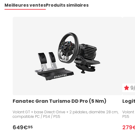
Meilleures ventes
Produits similaires
9/
Fanatec Gran Turismo DD Pro (5 Nm)
Logi
Volant GT + base Direct-Drive + 2 pédales, diamètre 28 cm,
Volant
compatible PC / PS4 / PS5
PS5
649€
279
95