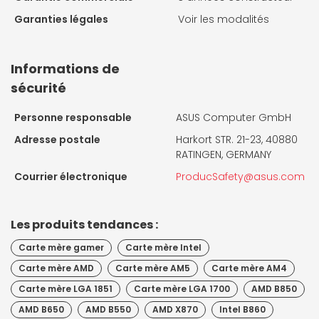
Garanties légales
Voir les modalités
Informations de
sécurité
Personne responsable
ASUS Computer GmbH
Adresse postale
Harkort STR. 21-23, 40880
RATINGEN, GERMANY
Courrier électronique
ProducSafety@asus.com
Les produits tendances :
Carte mère gamer
Carte mère Intel
Carte mère AMD
Carte mère AM5
Carte mère AM4
Carte mère LGA 1851
Carte mère LGA 1700
AMD B850
AMD B650
AMD B550
AMD X870
Intel B860