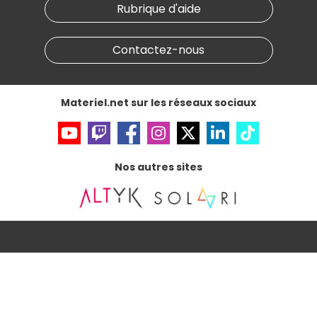
Materiel.net recrute
Rubrique d'aide
Conditions générales de vente
Notre programme d'affiliation
Marketplace
Partenariat & Sponsoring
Informations légales
Contactez-nous
Données personnelles
et
cookies
Gérer vos cookies
Accessibilité : non conforme
Materiel.net sur les réseaux sociaux
Nos autres sites