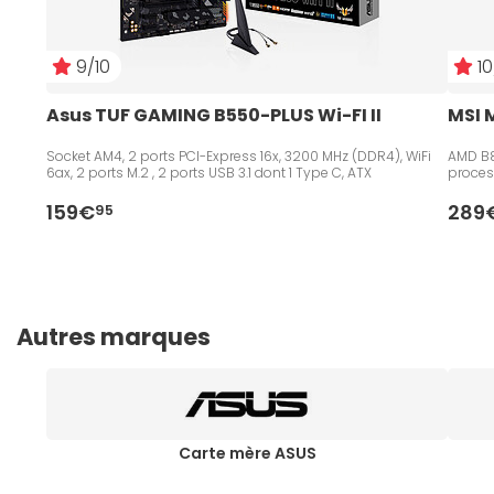
9/10
10
Asus TUF GAMING B550-PLUS Wi-FI II
MSI 
Socket AM4, 2 ports PCI-Express 16x, 3200 MHz (DDR4), WiFi
AMD B8
6ax, 2 ports M.2 , 2 ports USB 3.1 dont 1 Type C, ATX
proces
159€
289
95
Autres marques
Carte mère ASUS