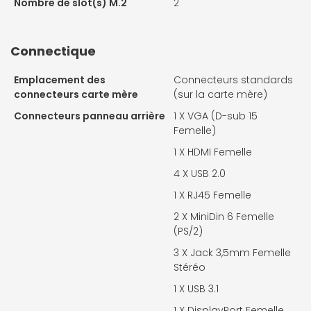
Nombre de slot(s) M.2
2
Connectique
Emplacement des
Connecteurs standards
connecteurs carte mère
(sur la carte mère)
Connecteurs panneau arrière
1 X
VGA (D-sub 15
Femelle)
1 X
HDMI Femelle
4 X
USB 2.0
1 X
RJ45 Femelle
2 X
MiniDin 6 Femelle
(PS/2)
3 X
Jack 3,5mm Femelle
Stéréo
1 X
USB 3.1
1 X
DisplayPort Femelle