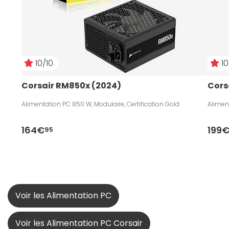
10/10
10
Corsair RM850x (2024)
Cors
Alimentation PC 850 W, Modulaire, Certification Gold
Aliment
164€
199
95
Voir les Alimentation PC
Voir les Alimentation PC Corsair