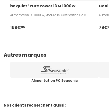
be quiet! Pure Power 13 M 1000W
Cool
Alimentation PC 1000 W, Modulaire, Certification Gold
Aliment
169€
79€
95
Autres marques
Alimentation PC Seasonic
Nos clients recherchent aussi :