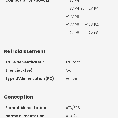
Compatibilité PSU-CM
+12V P4
+12V P4 et +12V P4
+12V P8
+12V P8 et +12V P4
+12V P8 et +12V P8
Refroidissement
Taille de ventilateur
120 mm
Silencieux(se)
Oui
Type d'Alimentation (PC)
Active
Conception
Format Alimentation
ATX/EPS
Norme alimentation
ATX12V