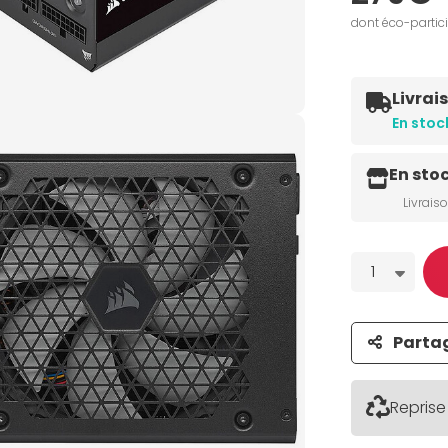
dont éco-partic
Livrai
En stoc
En sto
Livrais
Quantité
1
Parta
Reprise