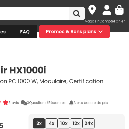
Magasin
Compte
Panier
des
FAQ
Promos & Bons plans
ir HX1000i
on PC 1000 W, Modulaire, Certification
3 avis
3
Questions/Réponses
Alerte baisse de prix
3x
4x
10x
12x
24x
5