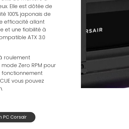
eux. Elle est dôtée de
ité 100% japonais de
 efficacité allant
 et une fiabilité à
compatible ATX 3.0
 à roulement
e mode Zero RPM pour
n fonctionnement
r ICUE vous pouvez
n.
n PC Corsair