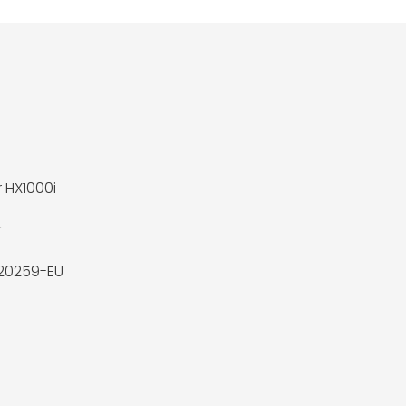
r HX1000i
r
20259-EU