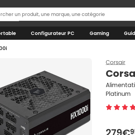
rtable
Configurateur PC
Gaming
Gui
00i
Corsair
Corsa
Alimentati
Platinum
279€
9