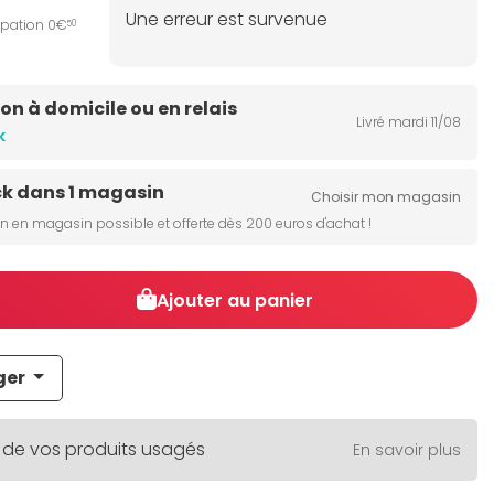
Une erreur est survenue
ipation 0€
50
son à domicile ou en relais
Livré mardi 11/08
k
ck dans 1 magasin
Choisir mon magasin
on en magasin possible et offerte dès 200 euros d'achat !
Ajouter au panier
ger
 de vos produits usagés
En savoir plus