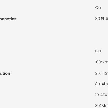
Oui
80 PLU
benetics
Oui
100% m
2 X
+12
ation
8 X
Ali
1 X
ATX
8 X
Mol