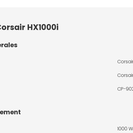
Corsair HX1000i
érales
Corsai
Corsai
CP-90
dement
1000 W