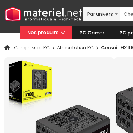
Par univers
Nos produits
PC Gamer
PC po
Composant PC
Alimentation PC
Corsair HX10