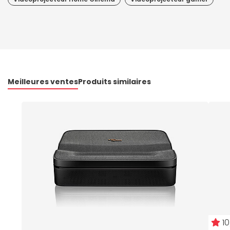
Meilleures ventes
Produits similaires
10