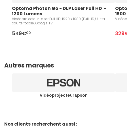
Optoma Photon Go - DLP Laser Full HD  - 
Optom
1200 Lumens 
1500
Vidéoprojecteur Laser Full HD, 1920 x 1080 (Full HD), Ultra
Vidéopr
courte focale, Google TV
549€
329
00
Autres marques
Vidéoprojecteur Epson
Nos clients recherchent aussi :