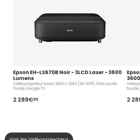
Epson EH-LS670B Noir - 3LCD Laser - 3600 
Epso
Lumens 
3600
Vidéoprojecteur Laser, 3840 x 2160 (4K HDR), Ultra courte
Vidéopr
focale, Google TV
focale
2 289€
2 2
95
Voir les Vidéoprojecteur