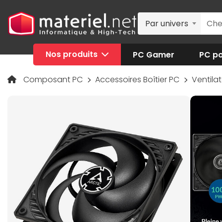
Par univers
Nos produits
PC Gamer
PC po
Composant PC
Accessoires Boîtier PC
Ventilat