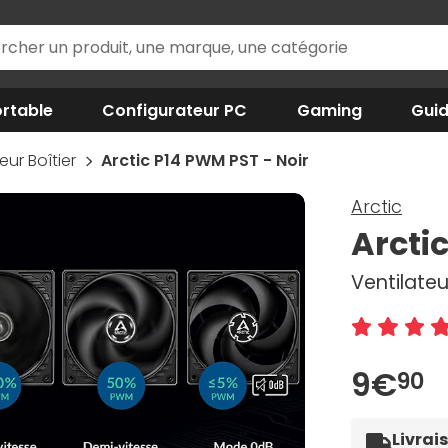
rtable
Configurateur PC
Gaming
Gui
eur Boîtier
Arctic P14 PWM PST - Noir
Arctic
Arcti
Ventilate
9€
90
Livrai