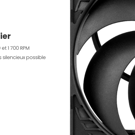
ier
 et 1 700 RPM
s silencieux possible