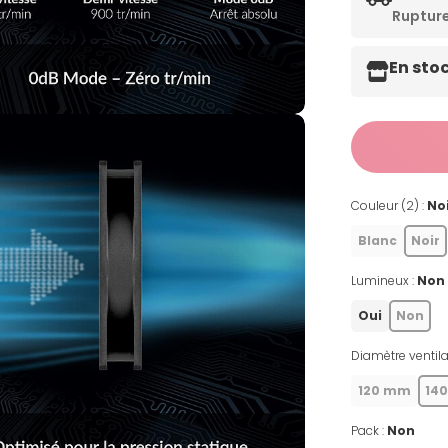
Ruptur
En sto
Couleur (2) :
No
Blanc
Noir
Lumineux :
Non
Oui
Non
Diamètre ventila
120 mm
14
Pack :
Non