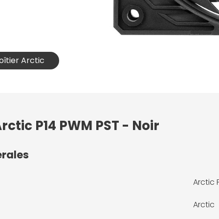
oîtier Arctic
Arctic P14 PWM PST - Noir
érales
Arctic 
Arctic