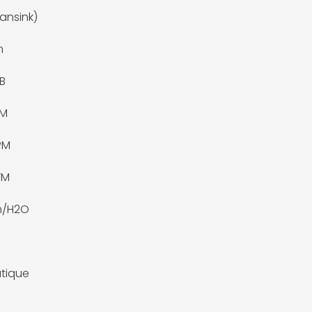
fansink)
m
dB
PM
PM
FM
m/H2O
tique