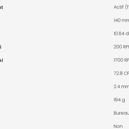
Actif (
nt
140 m
10.64 
200 R
i
1700 R
xi
72.8 C
2.4 m
194 g
Bureau
Non