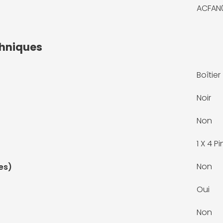
ACFAN
chniques
Boîtier
Noir
Non
1 X
4 Pi
Non
es)
Oui
Non