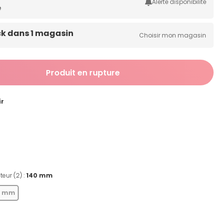
Alerte disponibilité
e
ck dans 1 magasin
Choisir mon magasin
Produit en rupture
ir
teur (2) :
140 mm
0 mm