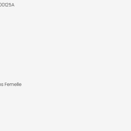
00125A
ns Femelle