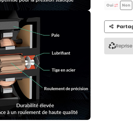
Oui
Non
Parta
Reprise