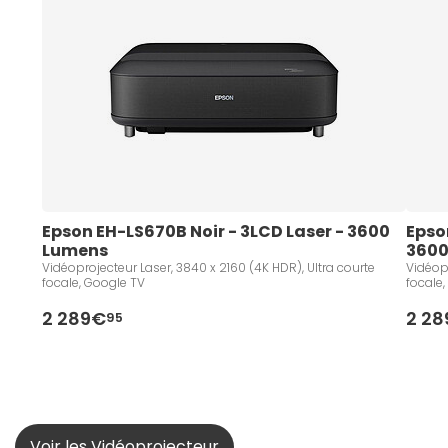
Epson EH-LS670B Noir - 3LCD Laser - 3600 
Epso
Lumens 
3600
Vidéoprojecteur Laser, 3840 x 2160 (4K HDR), Ultra courte
Vidéopr
focale, Google TV
focale
2 289€
2 2
95
Voir les Vidéoprojecteur