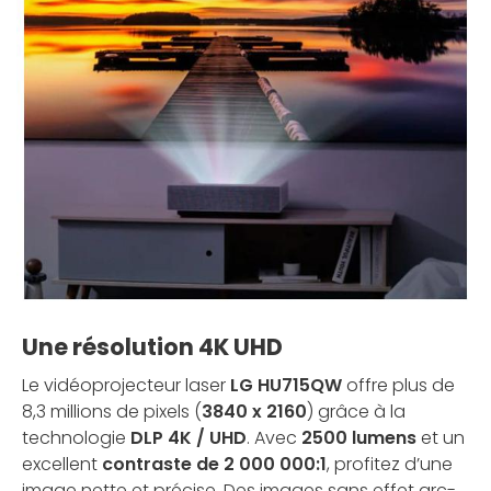
Une résolution 4K UHD
Le vidéoprojecteur laser
LG HU715QW
offre plus de
8,3 millions de pixels (
3840 x 2160
) grâce à la
technologie
DLP 4K / UHD
. Avec
2500 lumens
et un
excellent
contraste de 2 000 000:1
, profitez d’une
image nette et précise. Des images sans effet arc-