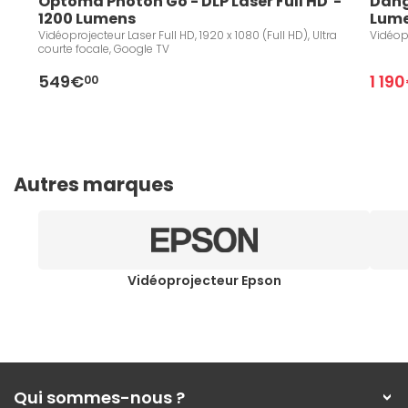
Optoma Photon Go - DLP Laser Full HD  - 
Dang
1200 Lumens 
Lume
Vidéoprojecteur Laser Full HD, 1920 x 1080 (Full HD), Ultra
Vidéopr
courte focale, Google TV
549€
1 19
00
Autres marques
Vidéoprojecteur Epson
Qui sommes-nous ?