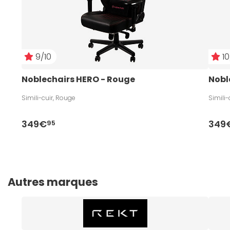
9/10
10
Noblechairs HERO - Rouge
Nobl
Simili-cuir, Rouge
Simili-
349€
349
95
Autres marques