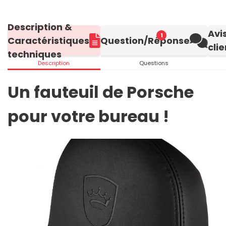
Description &
Avi
1
Caractéristiques
Question/Réponse
clie
techniques
Description
Questions
Un fauteuil de Porsche
pour votre bureau !