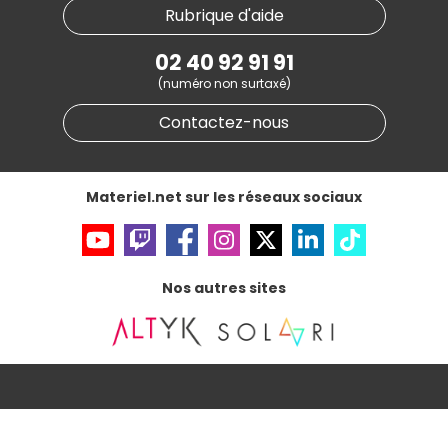
Nos marques
Materiel.net recrute
Rubrique d'aide
Conditions générales de vente
Notre programme d'affiliation
Marketplace
Partenariat & Sponsoring
02 40 92 91 91
Informations légales
(numéro non surtaxé)
Données personnelles
et
cookies
Gérer vos cookies
Contactez-nous
Accessibilité : non conforme
Materiel.net sur les réseaux sociaux
Nos autres sites