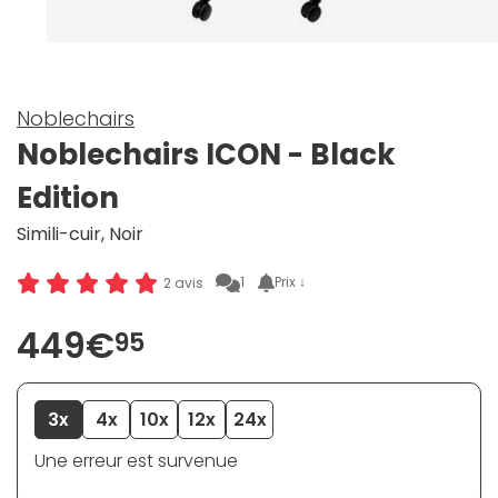
Noblechairs
Noblechairs ICON - Black
Edition
Simili-cuir, Noir
1
Prix ↓
2 avis
449€
95
3x
4x
10x
12x
24x
Une erreur est survenue