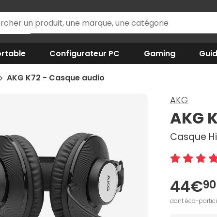
rtable
Configurateur PC
Gaming
Gui
AKG K72 - Casque audio
AKG
AKG K
Casque Hi
44€
90
dont éco-partic