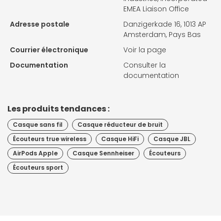
EMEA Liaison Office
Adresse postale
Danzigerkade 16, 1013 AP
Amsterdam, Pays Bas
Courrier électronique
Voir la page
Documentation
Consulter la
documentation
Les produits tendances :
Casque sans fil
Casque réducteur de bruit
Écouteurs true wireless
Casque HiFi
Casque JBL
AirPods Apple
Casque Sennheiser
Écouteurs
Écouteurs sport