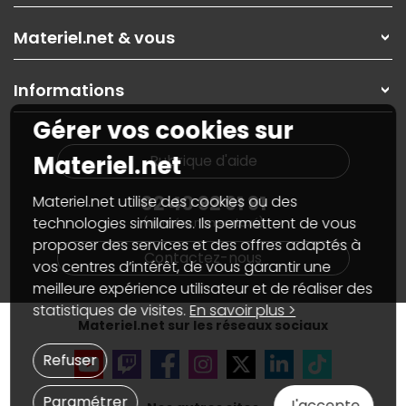
Les magasins Materiel.net
Rubrique d'aide / FAQ
Nos solutions pour les pros
Materiel.net & vous
Paiement, livraison
Contactez-nous
Garanties
,
Pack Zen
On répare votre PC portable
SAV, demander un retour
Informations
On rachète votre carte graphique
Informations
PC sur mesure : Votre RDV personnalisé
Guides d'achats et tutoriels
Gérer vos cookies sur
Plan du site
Notre démarche écologique
Nos marques
Materiel.net recrute
Materiel.net
Rubrique d'aide
Conditions générales de vente
Notre programme d'affiliation
Marketplace
Partenariat & Sponsoring
02 40 92 91 91
Materiel.net utilise des cookies ou des
Informations légales
technologies similaires. Ils permettent de vous
(numéro non surtaxé)
Données personnelles
et
cookies
proposer des services et des offres adaptés à
Gérer vos cookies
Contactez-nous
Accessibilité : non conforme
vos centres d’intérêt, de vous garantir une
meilleure expérience utilisateur et de réaliser des
statistiques de visites.
En savoir plus >
Materiel.net sur les réseaux sociaux
Refuser
Paramétrer
J'accepte