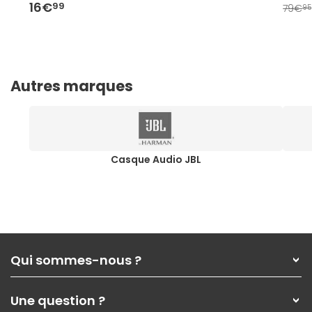
16€
99
79€
95
Autres marques
Casque Audio JBL
Qui sommes-nous ?
Qui sommes-nous ?
Une question ?
Nos services