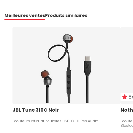
Meilleures ventes
Produits similaires
8/
JBL Tune 310C Noir
Noth
Écouteurs intra-auriculaires USB-C, Hi-Res Audio
Ecouteu
Blueto