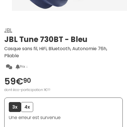
JBL
JBL Tune 730BT - Bleu
Casque sans fil, HiFi, Bluetooth, Autonomie 76h,
Pliable
Prix ↓
59€
90
dont éco-participation 1€
03
3x
4x
Une erreur est survenue