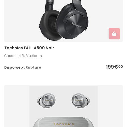
Technics EAH-A800 Noir
Casque HiFi, Bluetooth
199€
00
Dispo web :
Rupture