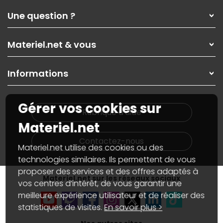
Qui sommes-nous ?
Une question ?
Nos services
Les magasins Materiel.net
Rubrique d'aide / FAQ
Nos solutions pour les pros
Materiel.net & vous
Paiement, livraison
Contactez-nous
Garanties
,
Pack Zen
On répare votre PC portable
SAV, demander un retour
Informations
On rachète votre carte graphique
Informations
PC sur mesure : Votre RDV personnalisé
Guides d'achats et tutoriels
Plan du site
Notre démarche écologique
Gérer vos cookies sur
Nos marques
Materiel.net recrute
Rubrique d'aide
Conditions générales de vente
Notre programme d'affiliation
Materiel.net
Marketplace
Partenariat & Sponsoring
Informations légales
Contactez-nous
Materiel.net utilise des cookies ou des
Données personnelles
et
cookies
Gérer vos cookies
technologies similaires. Ils permettent de vous
Accessibilité : non conforme
proposer des services et des offres adaptés à
Materiel.net sur les réseaux sociaux
vos centres d’intérêt, de vous garantir une
meilleure expérience utilisateur et de réaliser des
statistiques de visites.
En savoir plus >