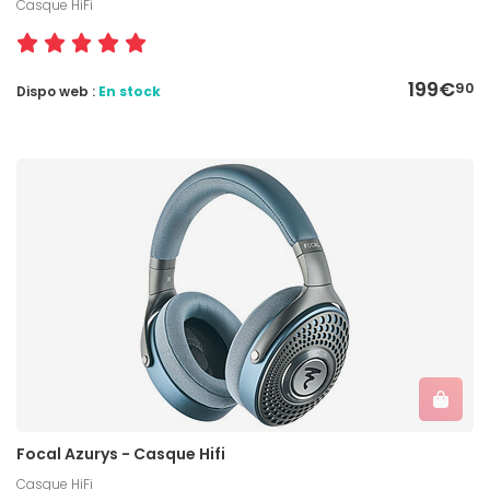
Casque HiFi
199€
90
Dispo web :
En stock
Focal Azurys - Casque Hifi
Casque HiFi