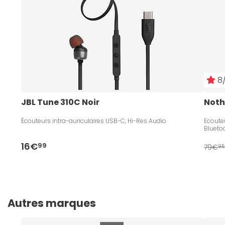
8/
JBL Tune 310C Noir
Noth
Écouteurs intra-auriculaires USB-C, Hi-Res Audio
Ecouteu
Blueto
16€
99
79€
95
Autres marques