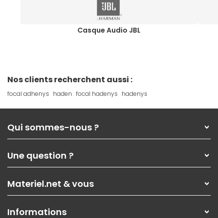
Casque Audio JBL
Nos clients recherchent aussi :
focal adhenys
haden
focal hadenys
hadenys
Qui sommes-nous ?
Qui sommes-nous ?
Une question ?
Nos services
Les magasins Materiel.net
Rubrique d'aide / FAQ
Nos solutions pour les pros
Materiel.net & vous
Paiement, livraison
Contactez-nous
Garanties
,
Pack Zen
On répare votre PC portable
SAV, demander un retour
Informations
On rachète votre carte graphique
Informations