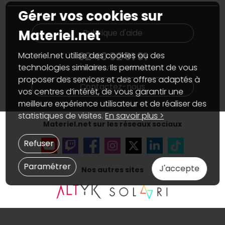
PC sur mesure : Votre RDV personnalisé
Guides d'achats et tutoriels
Gérer vos cookies sur
Plan du site
Notre démarche écologique
Nos marques
Materiel.net recrute
Materiel.net
Rubrique d'aide
Conditions générales de vente
Notre programme d'affiliation
Marketplace
Partenariat & Sponsoring
02 40 92 91 91
Materiel.net utilise des cookies ou des
Informations légales
technologies similaires. Ils permettent de vous
(numéro non surtaxé)
Données personnelles
et
cookies
proposer des services et des offres adaptés à
Gérer vos cookies
Contactez-nous
Accessibilité : non conforme
vos centres d’intérêt, de vous garantir une
meilleure expérience utilisateur et de réaliser des
statistiques de visites.
En savoir plus >
Materiel.net sur les réseaux sociaux
Refuser
Paramétrer
J'accepte
Nos autres sites