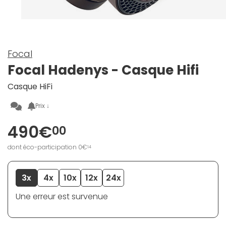
Focal
Focal Hadenys - Casque Hifi
Casque HiFi
Prix ↓
490€
00
dont éco-participation 0€
14
3x
4x
10x
12x
24x
Une erreur est survenue