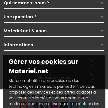
Qui sommes-nous ?
Qui sommes-nous ?
Une question ?
Nos services
Les magasins Materiel.net
Rubrique d'aide / FAQ
Nos solutions pour les pros
Materiel.net & vous
Paiement, livraison
Contactez-nous
Garanties
,
Pack Zen
On répare votre PC portable
SAV, demander un retour
Informations
On rachète votre carte graphique
Informations
PC sur mesure : Votre RDV personnalisé
Guides d'achats et tutoriels
Plan du site
Notre démarche écologique
Gérer vos cookies sur
Nos marques
Materiel.net recrute
Rubrique d'aide
Conditions générales de vente
Notre programme d'affiliation
Materiel.net
Marketplace
Partenariat & Sponsoring
Informations légales
Contactez-nous
Materiel.net utilise des cookies ou des
Données personnelles
et
cookies
Gérer vos cookies
technologies similaires. Ils permettent de vous
Accessibilité : non conforme
proposer des services et des offres adaptés à
Materiel.net sur les réseaux sociaux
vos centres d’intérêt, de vous garantir une
meilleure expérience utilisateur et de réaliser des