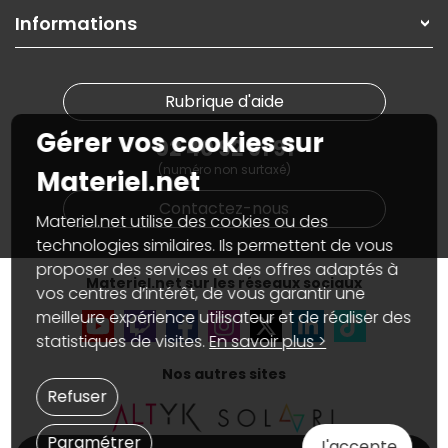
On répare votre PC portable
SAV, demander un retour
Informations
On rachète votre carte graphique
Informations
PC sur mesure : Votre RDV personnalisé
Guides d'achats et tutoriels
Plan du site
Notre démarche écologique
Nos marques
Materiel.net recrute
Rubrique d'aide
Conditions générales de vente
Notre programme d'affiliation
Marketplace
Gérer vos cookies sur
Partenariat & Sponsoring
02 40 92 91 91
Informations légales
(numéro non surtaxé)
Données personnelles
et
cookies
Materiel.net
Gérer vos cookies
Contactez-nous
Accessibilité : non conforme
Materiel.net utilise des cookies ou des
technologies similaires. Ils permettent de vous
proposer des services et des offres adaptés à
Materiel.net sur les réseaux sociaux
vos centres d’intérêt, de vous garantir une
meilleure expérience utilisateur et de réaliser des
statistiques de visites.
En savoir plus >
Nos autres sites
Refuser
Paramétrer
J'accepte