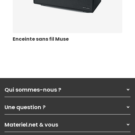
Enceinte sans fil Muse
Qui sommes-nous ?
Qui sommes-nous ?
Une question ?
Nos services
Les magasins Materiel.net
Rubrique d'aide / FAQ
Nos solutions pour les pros
Materiel.net & vous
Paiement, livraison
Contactez-nous
Garanties
,
Pack Zen