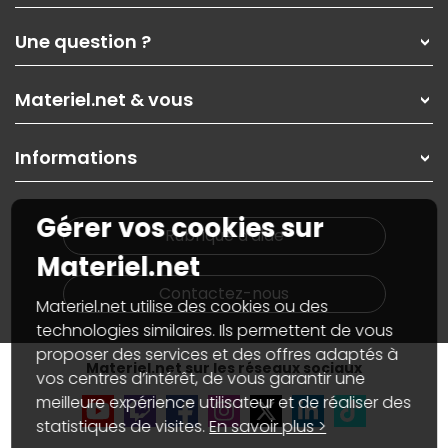
Qui sommes-nous ?
Une question ?
Nos services
Les magasins Materiel.net
Rubrique d'aide / FAQ
Nos solutions pour les pros
Materiel.net & vous
Paiement, livraison
Contactez-nous
Garanties
,
Pack Zen
On répare votre PC portable
SAV, demander un retour
Informations
On rachète votre carte graphique
Informations
PC sur mesure : Votre RDV personnalisé
Guides d'achats et tutoriels
Plan du site
Notre démarche écologique
Gérer vos cookies sur
Nos marques
Materiel.net recrute
Rubrique d'aide
Conditions générales de vente
Notre programme d'affiliation
Materiel.net
Marketplace
Partenariat & Sponsoring
Informations légales
Contactez-nous
Materiel.net utilise des cookies ou des
Données personnelles
et
cookies
Gérer vos cookies
technologies similaires. Ils permettent de vous
Accessibilité : non conforme
proposer des services et des offres adaptés à
Materiel.net sur les réseaux sociaux
vos centres d’intérêt, de vous garantir une
meilleure expérience utilisateur et de réaliser des
statistiques de visites.
En savoir plus >