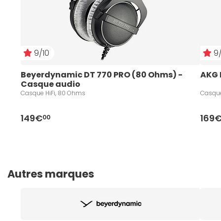
9/10
9/
Beyerdynamic DT 770 PRO (80 Ohms) - 
AKG 
Casque audio
Casque HiFi, 80 Ohms
Casque
149€
169
00
Autres marques