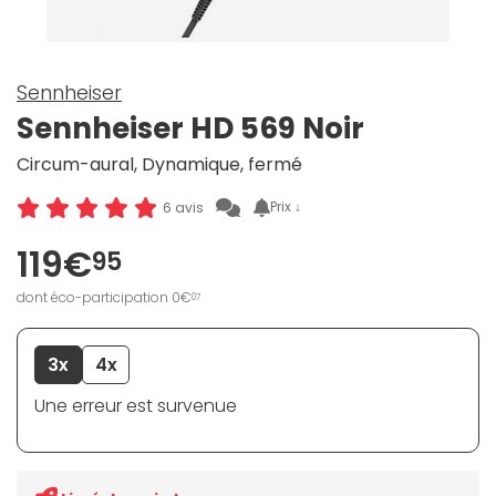
Sennheiser
Sennheiser HD 569 Noir
Circum-aural, Dynamique, fermé
Prix ↓
6 avis
119€
95
dont éco-participation 0€
07
3x
4x
Une erreur est survenue