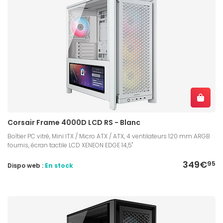
Corsair Frame 4000D LCD RS - Blanc
Boîtier PC vitré, Mini ITX / Micro ATX / ATX, 4 ventilateurs 120 mm ARGB
fournis, écran tactile LCD XENEON EDGE 14,5"
349€
95
Dispo web :
En stock