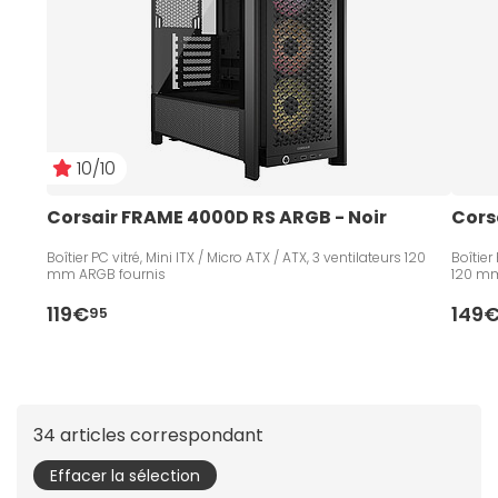
10/10
Corsair FRAME 4000D RS ARGB - Noir
Cors
Boîtier PC vitré, Mini ITX / Micro ATX / ATX, 3 ventilateurs 120
Boîtier
mm ARGB fournis
120 mm
119€
149
95
34 articles correspondant
Effacer la sélection