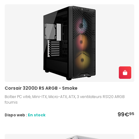
Corsair 3200D RS ARGB - Smoke
Boîtier PC vitré, Mini-ITX, Micro-ATX, ATX, 3 ventilateurs RS120 ARGB
fournis
99€
95
Dispo web :
En stock