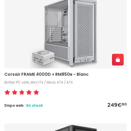
Corsair FRAME 4000D + RM850e - Blanc
Boîtier PC vitré, Mini ITX / Micro ATX / ATX
249€
90
Dispo web :
En stock