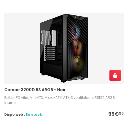
Corsair 3200D RS ARGB - Noir
Boîtier PC vitré, Mini-ITX, Micro-ATX, ATX, 3 ventilateurs RS120 ARGB
fournis
99€
95
Dispo web :
En stock