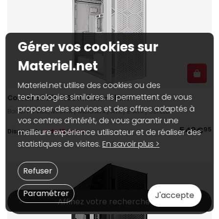
Gérer vos cookies sur
Materiel.net
Materiel.net utilise des cookies ou des
technologies similaires. Ils permettent de vous
Corsair 9000D RGB Airflow - Blanc
proposer des services et des offres adaptés à
Boîtier PC vitré, Mini ITX / Micro ATX / ATX / E-ATX / SSI EEB
vos centres d’intérêt, de vous garantir une
549€
95
meilleure expérience utilisateur et de réaliser des
Dispo web :
+ de 15 jours
statistiques de visites.
En savoir plus >
Refuser
Paramétrer
J'accepte
Affinez votre recherche