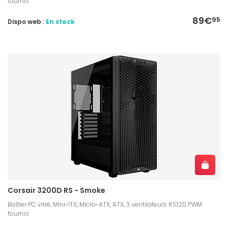
fournis
89€
95
Dispo web :
En stock
Corsair 3200D RS - Smoke
Boîtier PC vitré, Mini-ITX, Micro-ATX, ATX, 3 ventilateurs RS120 PWM
fournis