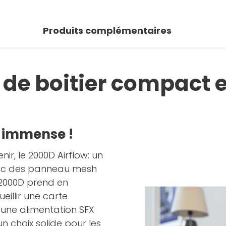
 photos
Produits complémentaires
oir la galerie
 de boitier compact 
el immense !
nir, le 2000D Airflow: un
avec des panneau mesh
r 2000D prend en
eillir une carte
une alimentation SFX
n choix solide pour les