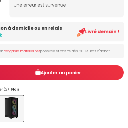
5
Une erreur est survenue
son à domicile ou en relais
Livré demain !
k
 en
magasin materiel.net
possible et offerte dès 200 euros d'achat !
Ajouter au panier
r (2) :
Noir