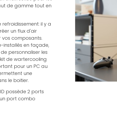
haut de gamme tout en
 refroidissement: il y a
er un flux d'air
ur vos composants.
é-installés en façade,
 de personnaliser les
n kit de wartercooling
portant pour un PC au
ermettent une
ns le boitier.
00D possède 2 ports
t un port combo