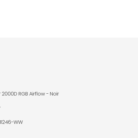
r 2000D RGB Airflow - Noir
r
11246-WW