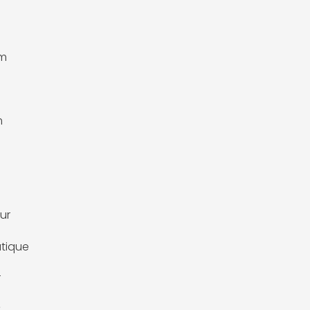
m
m
m
ur
tique
r
C