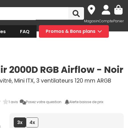
Magasin
Compte
Panier
des
FAQ
Promos & Bons plans
ir 2000D RGB Airflow - Noir
 vitré, Mini ITX, 3 ventilateurs 120 mm ARGB
1 avis
Posez votre question
Alerte baisse de prix
3x
4x