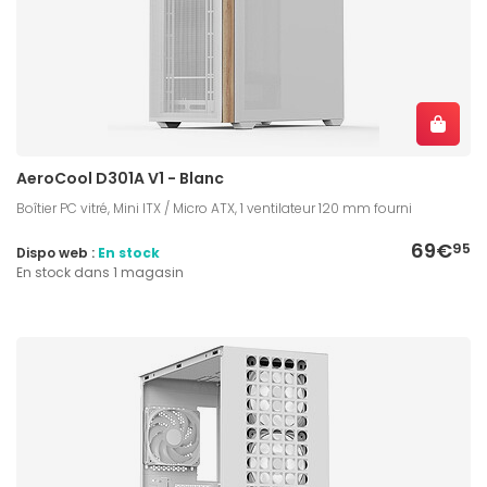
AeroCool D301A V1 - Blanc
Boîtier PC vitré, Mini ITX / Micro ATX, 1 ventilateur 120 mm fourni
69€
95
Dispo web :
En stock
En stock dans 1 magasin