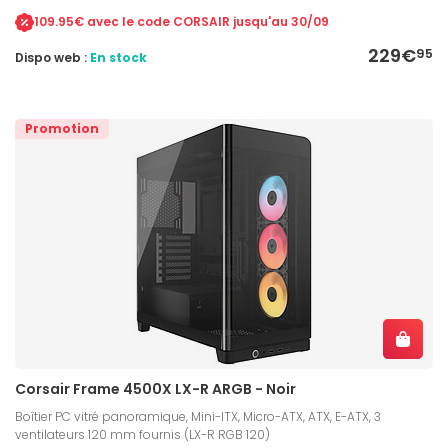
109.95€ avec le code CORSAIR jusqu'au 30/09
229€
95
Dispo web :
En stock
Promotion
Corsair Frame 4500X LX-R ARGB - Noir
Boîtier PC vitré panoramique, Mini-ITX, Micro-ATX, ATX, E-ATX, 3
ventilateurs 120 mm fournis (LX-R RGB 120)