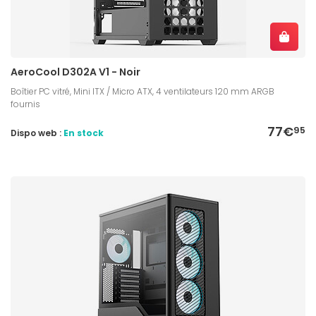
AeroCool D302A V1 - Noir
Boîtier PC vitré, Mini ITX / Micro ATX, 4 ventilateurs 120 mm ARGB
fournis
77€
95
Dispo web :
En stock