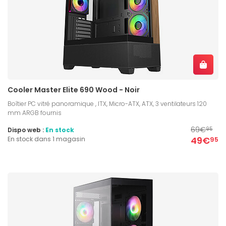
Cooler Master Elite 690 Wood - Noir
Boîtier PC vitré panoramique , ITX, Micro-ATX, ATX, 3 ventilateurs 120
mm ARGB fournis
69€
Dispo web :
En stock
95
49€
En stock dans 1 magasin
95