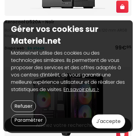
Aerocool D520A - Noir
Gérer vos cookies sur
Boîtier PC vitré, Mini ITX / Micro ATX / ATX, 4ventilateurs 120 mm ARGB
fournis
Materiel.net
99€
95
Dispo web :
En stock
Materiel.net utilise des cookies ou des
technologies similaires. Ils permettent de vous
proposer des services et des offres adaptés à
vos centres d’intérêt, de vous garantir une
meilleure expérience utilisateur et de réaliser des
statistiques de visites.
En savoir plus >
Refuser
Paramétrer
J'accepte
Affinez votre recherche