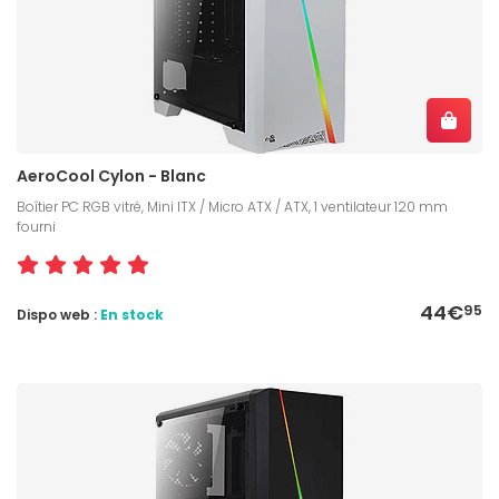
AeroCool Cylon - Blanc
Boîtier PC RGB vitré, Mini ITX / Micro ATX / ATX, 1 ventilateur 120 mm
fourni
44€
95
Dispo web :
En stock