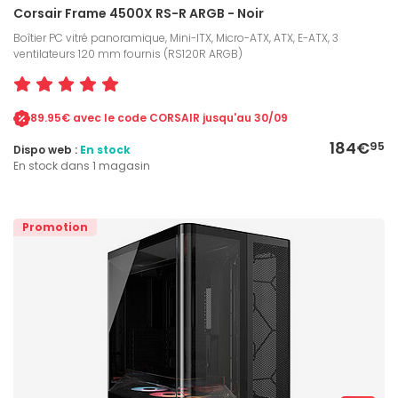
Corsair Frame 4500X RS-R ARGB - Noir
Boîtier PC vitré panoramique, Mini-ITX, Micro-ATX, ATX, E-ATX, 3
ventilateurs 120 mm fournis (RS120R ARGB)
89.95€ avec le code CORSAIR jusqu'au 30/09
184€
95
Dispo web :
En stock
En stock dans 1 magasin
Promotion