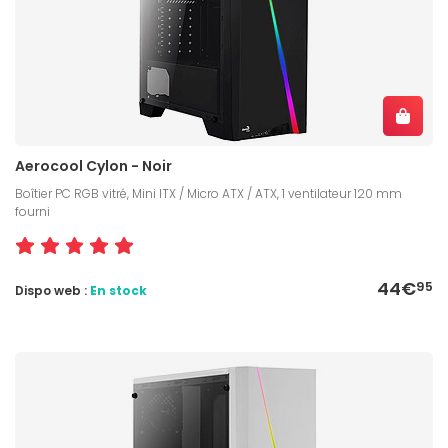
Aerocool Cylon - Noir
Boîtier PC RGB vitré, Mini ITX / Micro ATX / ATX, 1 ventilateur 120 mm
fourni
44€
95
Dispo web :
En stock