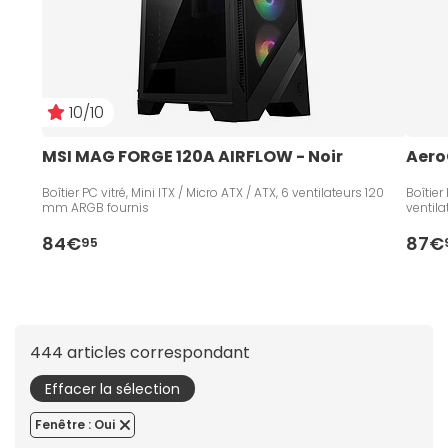
10/10
MSI MAG FORGE 120A AIRFLOW - Noir
Aero
Boîtier PC vitré, Mini ITX / Micro ATX / ATX, 6 ventilateurs 120
Boîtier
mm ARGB fournis
ventil
84€
87€
95
444 articles correspondant
Effacer la sélection
Fenêtre : Oui