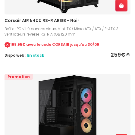
Corsair AIR 5400 RS-R ARGB - Noir
Boîtier PC vitré panoramique, Mini ITX / Micro ATX / ATX / E-ATX, 3
ventilateurs reverse RS-R ARGB 120 mm
169.95€ avec le code CORSAIR jusqu'au 30/09
259€
95
Dispo web :
En stock
Promotion