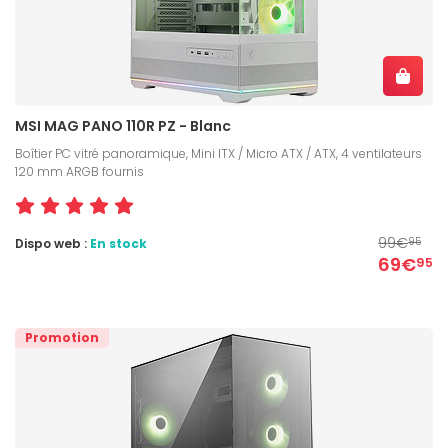
MSI MAG PANO 110R PZ - Blanc
Boîtier PC vitré panoramique, Mini ITX / Micro ATX / ATX, 4 ventilateurs
120 mm ARGB fournis
99€
Dispo web :
En stock
95
69€
95
Promotion