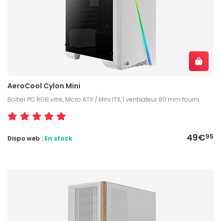
AeroCool Cylon Mini
Boîtier PC RGB vitré, Micro ATX / Mini ITX, 1 ventilateur 80 mm fourni
49€
95
Dispo web :
En stock