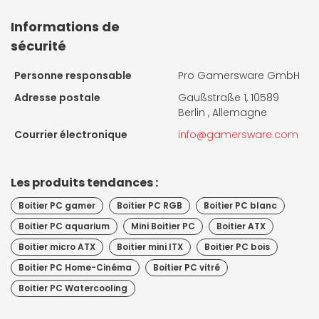
Informations de
sécurité
Personne responsable
Pro Gamersware GmbH
Adresse postale
Gaußstraße 1, 10589
Berlin , Allemagne
Courrier électronique
info@gamersware.com
Les produits tendances :
Boitier PC gamer
Boitier PC RGB
Boitier PC blanc
Boitier PC aquarium
Mini Boitier PC
Boitier ATX
Boitier micro ATX
Boitier mini ITX
Boitier PC bois
Boitier PC Home-Cinéma
Boitier PC vitré
Boitier PC Watercooling