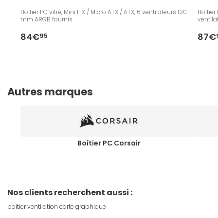
Boîtier PC vitré, Mini ITX / Micro ATX / ATX, 6 ventilateurs 120
Boîtier
mm ARGB fournis
ventil
84€
87€
95
Autres marques
Boîtier PC Corsair
Nos clients recherchent aussi :
boitier ventilation carte graphique