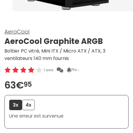
AeroCool
AeroCool Graphite ARGB
Boîtier PC vitré, Mini ITX / Micro ATX / ATX, 3
ventilateurs 140 mm fournis
Prix ↓
1 avis
63€
95
3x
4x
Une erreur est survenue