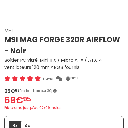
MSI
MSI MAG FORGE 320R AIRFLOW
- Noir
Boîtier PC vitré, Mini ITX / Micro ATX / ATX, 4
ventilateurs 120 mm ARGB fournis
Prix ↓
3 avis
99€
95
Prix le + bas sur 30j
69€
95
Prix promo jusqu'au 02/09 inclus
3x
4x