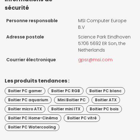
sécurité
Personne responsable
MSI Computer Europe
B.V
Adresse postale
Science Park Eindhoven
5706 5692 ER Son, the
Netherlands
Courrier électronique
gpsr@msi.com
Les produits tendances :
Boitier PC gamer
Boitier PC RGB
Boitier PC blanc
Boitier PC aquarium
Mini Boitier PC
Boitier ATX
Boitier micro ATX
Boitier mini ITX
Boitier PC bois
Boitier PC Home-Cinéma
Boitier PC vitré
Boitier PC Watercooling