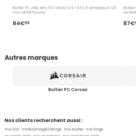
Boîtier PC vitré, Mini ITX / Micro ATX / ATX, 6 ventilateurs 120
Boîtier
mm ARGB fournis
ventil
84€
87€
95
Autres marques
Boîtier PC Corsair
Nos clients recherchent aussi :
msi 320
msi%20mag%20forge
msi boitier
msi forge