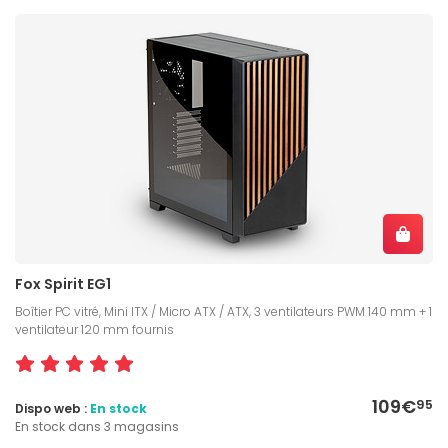
Fox Spirit EG1
Boîtier PC vitré, Mini ITX / Micro ATX / ATX, 3 ventilateurs PWM 140 mm + 1
ventilateur 120 mm fournis
109€
95
Dispo web :
En stock
En stock dans 3 magasins