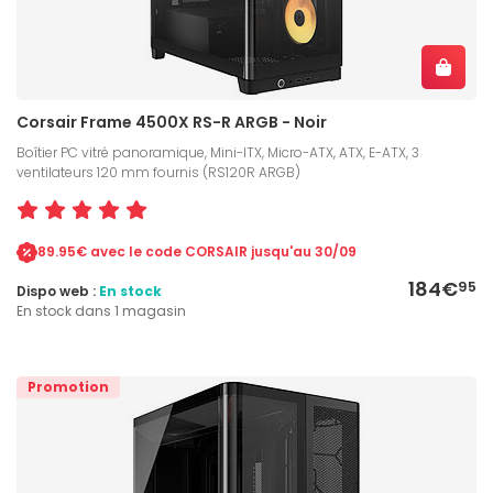
Corsair Frame 4500X RS-R ARGB - Noir
Boîtier PC vitré panoramique, Mini-ITX, Micro-ATX, ATX, E-ATX, 3
ventilateurs 120 mm fournis (RS120R ARGB)
89.95€ avec le code CORSAIR jusqu'au 30/09
184€
95
Dispo web :
En stock
En stock dans 1 magasin
Promotion