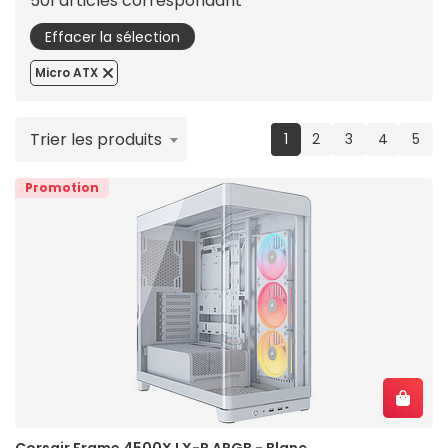
501 articles correspondant
Effacer la sélection
Micro ATX
Trier les produits
(current)
1
2
3
4
5
Promotion
Corsair Frame 4500X LX-R ARGB - Blanc