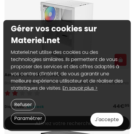
Gérer vos cookies sur
Materiel.net
Materiel.net utilise des cookies ou des
technologies similaires. Ils permettent de vous
proposer des services et des offres adaptés à
vos centres d’intérêt, de vous garantir une
AeroCool CS-111 V2 - Blanc
meilleure expérience utilisateur et de réaliser des
Boîtier PC vitré, Mini ITX / Micro ATX, 3 ventilateurs 120 mm FRGB fournis
statistiques de visites.
En savoir plus >
Refuser
44€
95
Dispo web :
En stock
Paramétrer
J'accepte
Affinez votre recherche