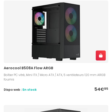
Aerocool B508A Flow ARGB
Boîtier PC vitré, Mini ITX / Micro ATX / ATX, 5 ventilateurs 120 mm ARGB
fournis
54€
95
Dispo web :
En stock