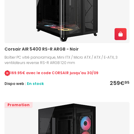
Corsair AIR 5400 RS-R ARGB - Noir
Boîtier PC vitré panoramique, Mini ITX / Micro ATX / ATX / E-ATX, 3
ventilateurs reverse RS-R ARGB 120 mm
169.95€ avec le code CORSAIR jusqu'au 30/09
259€
95
Dispo web :
En stock
Promotion