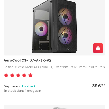
AeroCool CS-107-A-BK-V2
Boîtier PC vitré, Micro ATX / Mini ITX, 3 ventilateurs 120 mm FRGB fournis
39€
95
Dispo web :
En stock
En stock dans 1 magasin