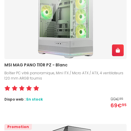
MSI MAG PANO 110R PZ - Blanc
Boîtier PC vitré panoramique, Mini ITX / Micro ATX / ATX, 4 ventilateurs
120 mm ARGB fournis
99€
Dispo web :
En stock
95
69€
95
Promotion