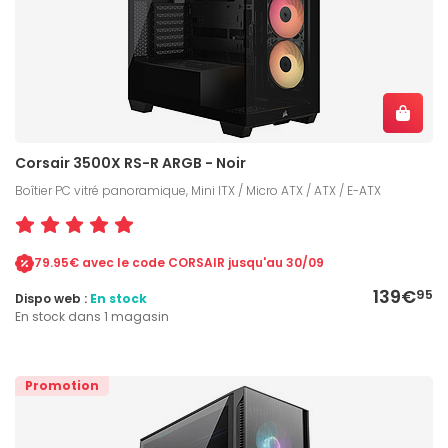
Corsair 3500X RS-R ARGB - Noir
Boîtier PC vitré panoramique, Mini ITX / Micro ATX / ATX / E-ATX
79.95€ avec le code CORSAIR jusqu'au 30/09
139€
95
Dispo web :
En stock
En stock dans 1 magasin
Promotion