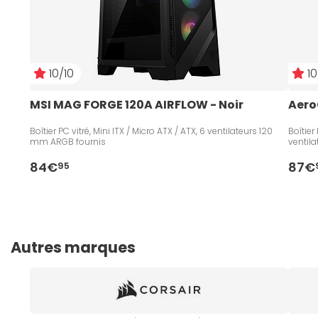
10/10
10
MSI MAG FORGE 120A AIRFLOW - Noir
Aero
Boîtier PC vitré, Mini ITX / Micro ATX / ATX, 6 ventilateurs 120
Boîtier
mm ARGB fournis
ventil
84€
87€
95
Autres marques