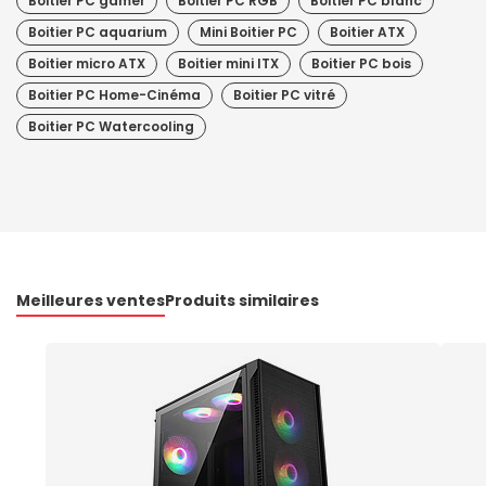
Boitier PC gamer
Boitier PC RGB
Boitier PC blanc
Boitier PC aquarium
Mini Boitier PC
Boitier ATX
Boitier micro ATX
Boitier mini ITX
Boitier PC bois
Boitier PC Home-Cinéma
Boitier PC vitré
Boitier PC Watercooling
Meilleures ventes
Produits similaires