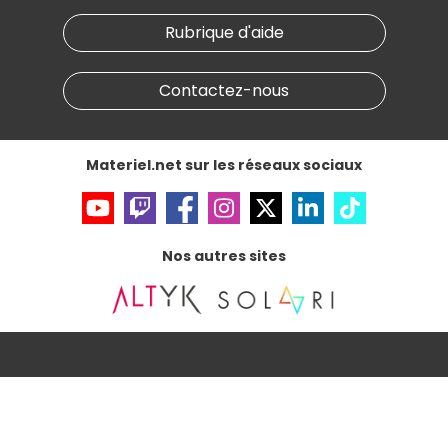
Notre démarche écologique
Nos marques
Materiel.net recrute
Rubrique d'aide
Conditions générales de vente
Notre programme d'affiliation
Marketplace
Partenariat & Sponsoring
Informations légales
Contactez-nous
Données personnelles
et
cookies
Gérer vos cookies
Accessibilité : non conforme
Materiel.net sur les réseaux sociaux
Nos autres sites