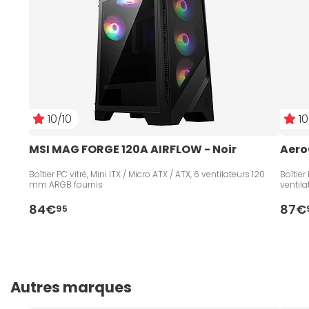
10/10
10
MSI MAG FORGE 120A AIRFLOW - Noir
Aero
Boîtier PC vitré, Mini ITX / Micro ATX / ATX, 6 ventilateurs 120
Boîtier
mm ARGB fournis
ventil
84€
87€
95
Autres marques