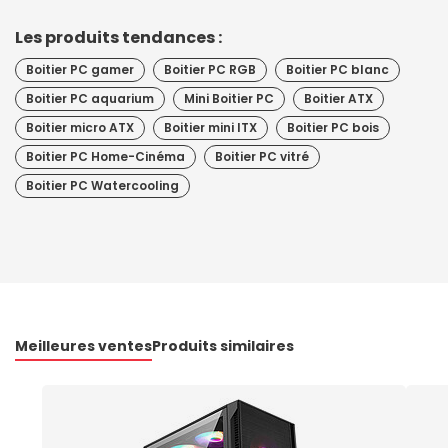
Les produits tendances :
Boitier PC gamer
Boitier PC RGB
Boitier PC blanc
Boitier PC aquarium
Mini Boitier PC
Boitier ATX
Boitier micro ATX
Boitier mini ITX
Boitier PC bois
Boitier PC Home-Cinéma
Boitier PC vitré
Boitier PC Watercooling
Meilleures ventes
Produits similaires