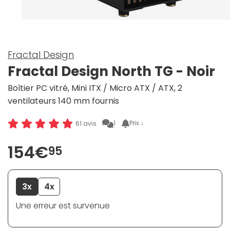
Fractal Design
Fractal Design North TG - Noir
Boîtier PC vitré, Mini ITX / Micro ATX / ATX, 2
ventilateurs 140 mm fournis
1
Prix ↓
61 avis
154€
95
3x
4x
Une erreur est survenue