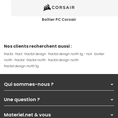
Boîtier PC Corsair
Nos clients recherchent aussi :
fracta
fract
fractal design
fractal design north tg - noir
boitier
north
fractal
fractal north
fractal design north
fractal design north tg
Qui sommes-nous ?
Qui sommes-nous ?
Une question ?
Nos services
Les magasins Materiel.net
Rubrique d'aide / FAQ
Nos solutions pour les pros
Materiel.net & vous
Paiement, livraison