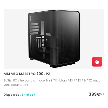
MSI MEG MAESTRO 700L PZ
Boîtier PC vitré panoramique, Mini ITX / Micro ATX / ATX / E-ATX, Aucun
ventilateur fourni
399€
95
Dispo web :
En stock