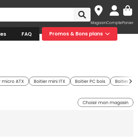
Magasin
Compte
Panier
des
FAQ
Promos & Bons plans
er micro ATX
Boitier mini ITX
Boitier PC bois
Boitier P
Choisir mon magasin