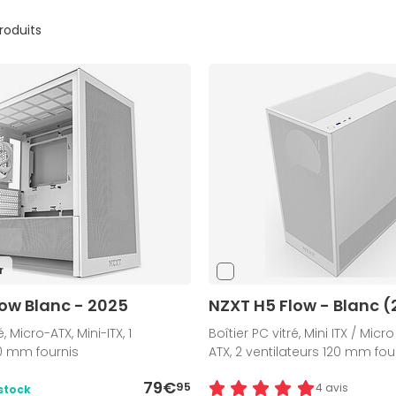
produits
r
ow Blanc - 2025
NZXT H5 Flow - Blanc 
é, Micro-ATX, Mini-ITX, 1
Boîtier PC vitré, Mini ITX / Micro
20 mm fournis
ATX, 2 ventilateurs 120 mm fou
79€
95
4 avis
stock