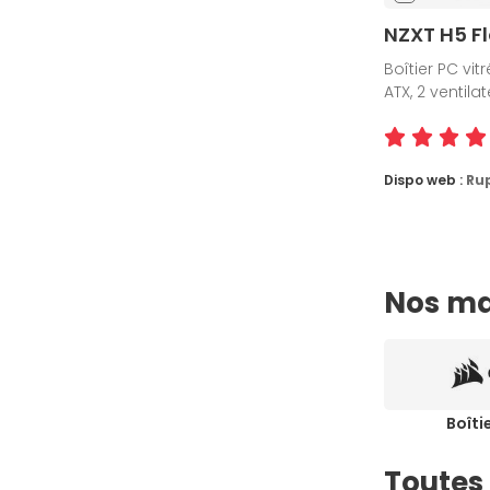
NZXT H5 Fl
Boîtier PC vitr
ATX, 2 ventil
Dispo web :
Ru
Nos ma
Boîti
Toutes