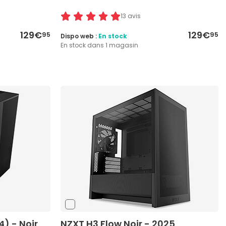
13 avis
129€
129€
95
95
Dispo web :
En stock
En stock dans 1 magasin
) - Noir
NZXT H3 Flow Noir - 2025