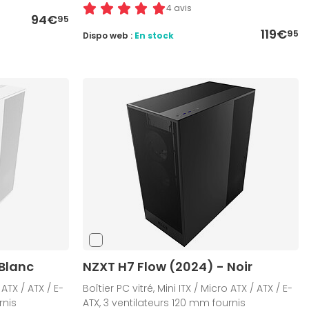
4 avis
94€
95
119€
95
Dispo web :
En stock
 Blanc
NZXT H7 Flow (2024) - Noir
 ATX / ATX / E-
Boîtier PC vitré, Mini ITX / Micro ATX / ATX / E-
rnis
ATX, 3 ventilateurs 120 mm fournis