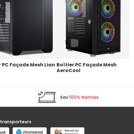
r PC Façade Mesh Lian 
Boîtier PC Façade Mesh 
B
AeroCool
J
Sav
100% Nantais
 transporteurs