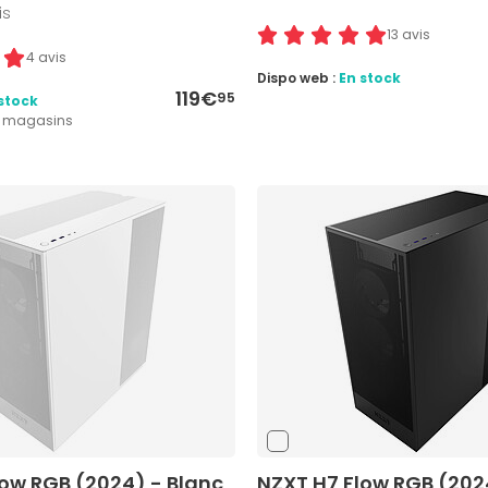
is
13 avis
4 avis
Dispo web :
En stock
119€
95
stock
2 magasins
low RGB (2024) - Blanc
NZXT H7 Flow RGB (2024