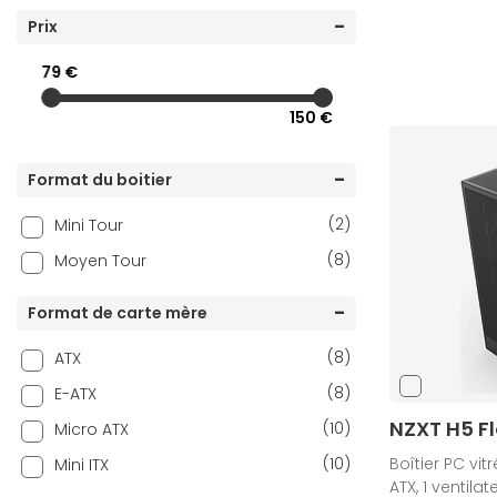
(9)
Prix
Hyte
(10)
Jonsbo
79 €
(13)
Lian Li
150 €
(6)
MSI
(10)
NZXT
Format du boitier
(3)
Phanteks
(2)
Mini Tour
(9)
Thermaltake
(8)
Moyen Tour
(3)
Xigmatek
(5)
Zalman
Format de carte mère
(8)
ATX
(8)
E-ATX
NZXT H5 Fl
(10)
Micro ATX
(10)
Boîtier PC vitr
Mini ITX
ATX, 1 ventila