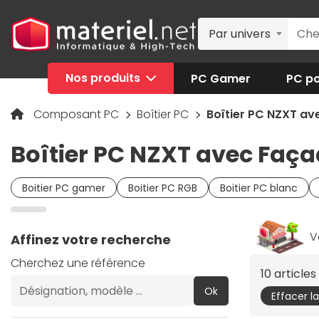
Par univers
Nos produits
PC Gamer
PC po
Composant PC
Boîtier PC
Boîtier PC NZXT a
Boîtier PC NZXT avec Faç
Boitier PC gamer
Boitier PC RGB
Boitier PC blanc
V
Affinez votre recherche
Cherchez une référence
10 article
Ok
Effacer l