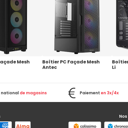
 Façade Mesh 
Boîtier PC Façade Mesh 
Boîtie
Antec
Li
 national
de magasins
Paiement
en 3x/4x
s
Nos