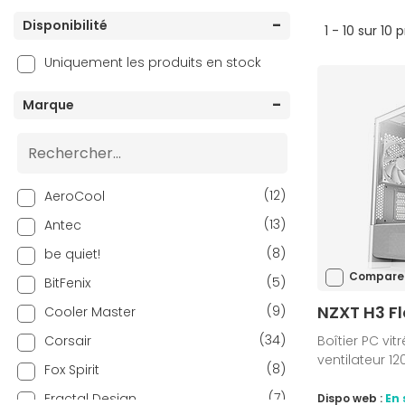
Disponibilité
1 - 10 sur 10 
Uniquement les produits en stock
Marque
(12)
AeroCool
(13)
Antec
(8)
be quiet!
Compare
(5)
BitFenix
NZXT H3 Fl
(9)
Cooler Master
(34)
Corsair
Boîtier PC vitr
ventilateur 1
(8)
Fox Spirit
(7)
Fractal Design
Dispo web :
En 