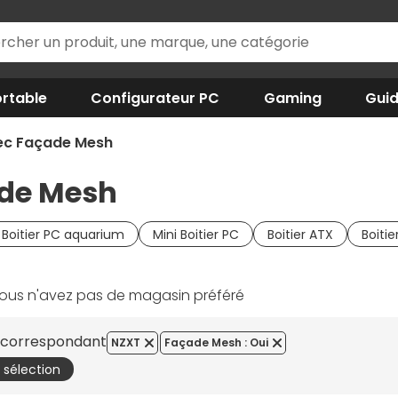
rtable
Configurateur PC
Gaming
Gui
vec Façade Mesh
ade Mesh
Boitier PC aquarium
Mini Boitier PC
Boitier ATX
Boiti
ous n'avez pas de magasin préféré
s correspondant
NZXT
Façade Mesh : Oui
a sélection