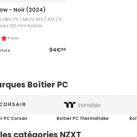
ow - Noir (2024)
é, Mini ITX / Micro ATX / ATX / E-
ateurs 120 mm fournis
4 avis
94€
95
pture
rques Boîtier PC
er PC Corsair
Boîtier PC Thermaltake
Boî
 les catégories NZXT