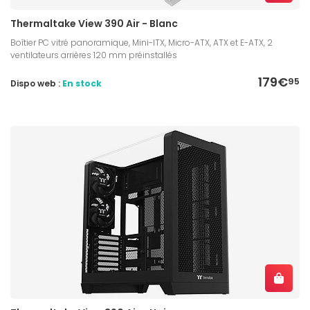
Thermaltake View 390 Air - Blanc
Boîtier PC vitré panoramique, Mini-ITX, Micro-ATX, ATX et E-ATX, 2
ventilateurs arrières 120 mm préinstallés
179€
95
Dispo web :
En stock