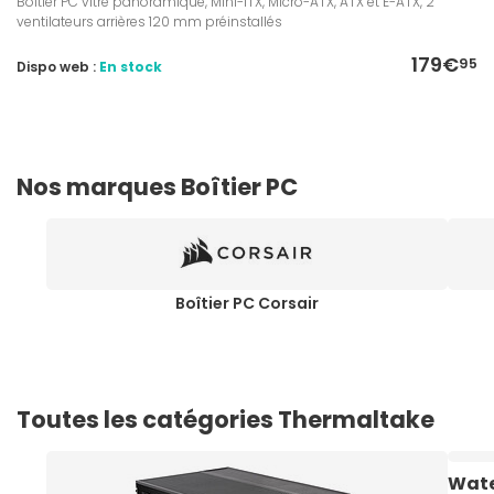
Boîtier PC vitré panoramique, Mini-ITX, Micro-ATX, ATX et E-ATX, 2
ventilateurs arrières 120 mm préinstallés
179€
95
Dispo web :
En stock
Nos marques Boîtier PC
Boîtier PC Corsair
Toutes les catégories Thermaltake
Wate