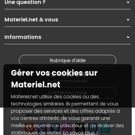
Une question ?
Nos services
Les magasins Materiel.net
Rubrique d'aide / FAQ
Nos solutions pour les pros
Materiel.net & vous
Paiement, livraison
Contactez-nous
Garanties
,
Pack Zen
On répare votre PC portable
SAV, demander un retour
Informations
On rachète votre carte graphique
Informations
PC sur mesure : Votre RDV personnalisé
Guides d'achats et tutoriels
Plan du site
Notre démarche écologique
Nos marques
Materiel.net recrute
Rubrique d'aide
Conditions générales de vente
Notre programme d'affiliation
Marketplace
Gérer vos cookies sur
Partenariat & Sponsoring
02 40 92 91 91
Informations légales
(numéro non surtaxé)
Données personnelles
et
cookies
Materiel.net
Gérer vos cookies
Contactez-nous
Accessibilité : non conforme
Materiel.net utilise des cookies ou des
technologies similaires. Ils permettent de vous
proposer des services et des offres adaptés à
Materiel.net sur les réseaux sociaux
vos centres d’intérêt, de vous garantir une
meilleure expérience utilisateur et de réaliser des
statistiques de visites.
En savoir plus >