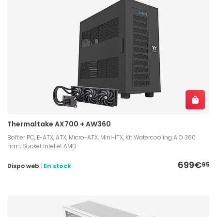
Thermaltake AX700 + AW360
Boîtier PC, E-ATX, ATX, Micro-ATX, Mini-ITX, Kit Watercooling AIO 360
mm, Socket Intel et AMD
699€
95
Dispo web :
En stock