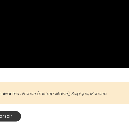
suivantes :
France (métropolitaine), Belgique, Monaco.
orsair