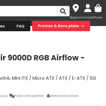
Magasin
Compte
Panier
des
FAQ
Promos & Bons plans
ir 9000D RGB Airflow -
vitré, Mini ITX / Micro ATX / ATX / E-ATX / SSI
Posez votre question
Alerte baisse de prix
e avis