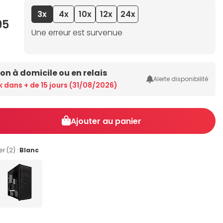
3x
4x
10x
12x
24x
95
Une erreur est survenue
son à domicile ou en relais
Alerte disponibilité
En stock dans + de 15 jours (31/08/2026)
Ajouter au panier
r (2) :
Blanc