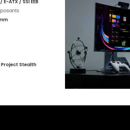
/ E-ATX / SSI EEB
mposants
0 mm
 Project Stealth