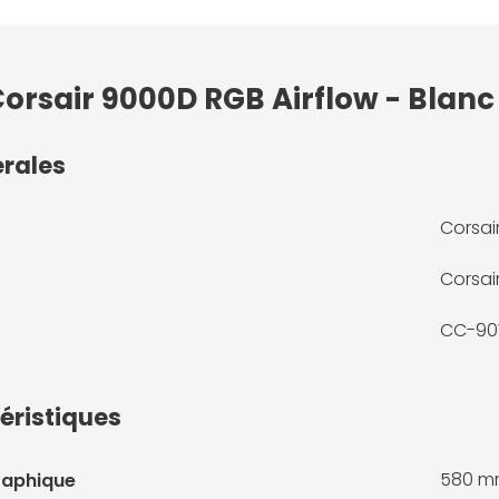
Corsair 9000D RGB Airflow - Blanc
érales
Corsai
Corsai
CC-90
éristiques
580 
raphique