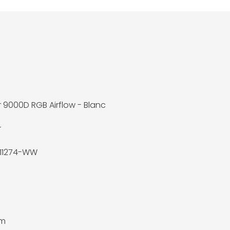
r 9000D RGB Airflow - Blanc
r
11274-WW
mm