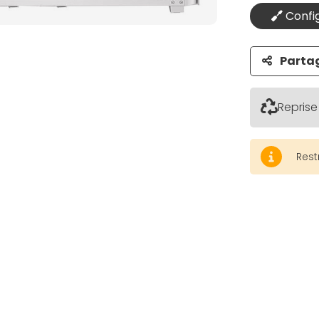
Config
Parta
Reprise
Rest