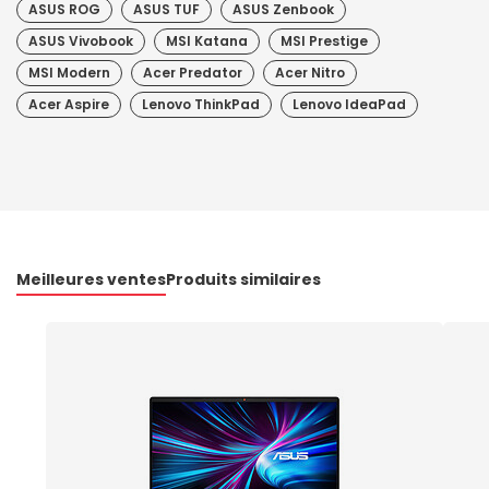
ASUS ROG
ASUS TUF
ASUS Zenbook
ASUS Vivobook
MSI Katana
MSI Prestige
MSI Modern
Acer Predator
Acer Nitro
Acer Aspire
Lenovo ThinkPad
Lenovo IdeaPad
Meilleures ventes
Produits similaires