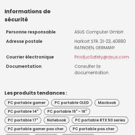
Informations de
sécurité
Personne responsable
ASUS Computer GmbH
Adresse postale
Harkort STR. 21-23, 40880
RATINGEN, GERMANY
Courrier électronique
ProducSafety@asus.com
Documentation
Consulter la
documentation
Les produits tendances :
PC portable gamer
PC portable OLED
Macbook
PC portable 14"
PC portable 15" - 16"
PC portable 17"
Notebook
PC portable RTX 50 series
PC portable gamer pas cher
PC portable pas cher