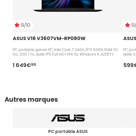
9/10
9/
ASUS V16 V3607VM-RP080W
ASUS
PC portable gamer 16", Intel Core 7 240H, RTX 5060, RAM 32
PC port
Go, SSD 1 To, dalle IPS Full HD+ 144 Hz, Windows 11, AZERTY
dalle 
1 649€
599
95
Autres marques
PC portable ASUS