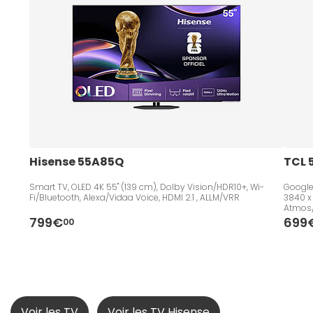
Hisense 55A85Q
TCL 
Smart TV, OLED 4K 55" (139 cm), Dolby Vision/HDR10+, Wi-
Google 
Fi/Bluetooth, Alexa/Vidaa Voice, HDMI 2.1 , ALLM/VRR
3840 x
Atmos/D
799€
699
00
Voir les TV
Voir les TV Hisense