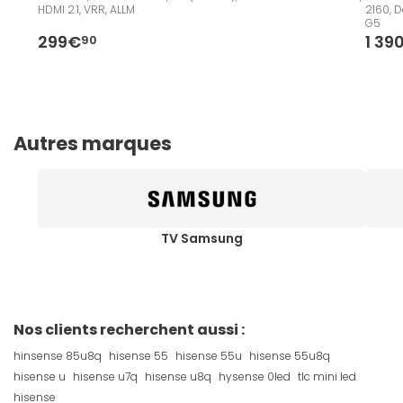
HDMI 2.1, VRR, ALLM
2160, D
G5
299€
1 39
90
Autres marques
TV Samsung
Nos clients recherchent aussi :
hinsense 85u8q
hisense 55
hisense 55u
hisense 55u8q
hisense u
hisense u7q
hisense u8q
hysense 0led
tlc mini led
hisense