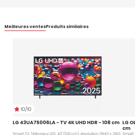
Meilleures ventes
Produits similaires
10/10
LG 43UA75006LA - TV 4K UHD HDR - 108 cm   
LG O
cm
Smart TV, Téléviseur LED, 43" (108 cm), résolution 3840 x 2160,
Smart T