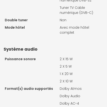
numérique DVB-S2
Tuner TV Cable
numérique (DVB-C)
Double tuner
Non
Mode hôtel
Avec mode hôtel
complet
Système audio
Puissance sonore
2 X
15 W
2 X
5 W
1 X
20 W
2 X
10 W
Format(s) audio supportés
Dolby Atmos
Dolby Audio
Dolby AC-4