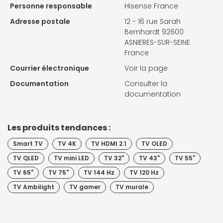
Personne responsable
Hisense France
Adresse postale
12 - 16 rue Sarah
Bernhardt 92600
ASNIERES-SUR-SEINE
France
Courrier électronique
Voir la page
Documentation
Consulter la
documentation
Les produits tendances :
Smart TV
TV 4K
TV HDMI 2.1
TV OLED
TV QLED
TV mini LED
TV 32"
TV 43"
TV 55"
TV 65"
TV 75"
TV 144 Hz
TV 120 Hz
TV Ambilight
TV gamer
TV murale