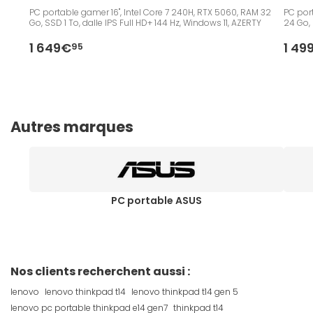
PC portable gamer 16", Intel Core 7 240H, RTX 5060, RAM 32
PC port
Go, SSD 1 To, dalle IPS Full HD+ 144 Hz, Windows 11, AZERTY
24 Go, 
1 649€
1 49
95
Autres marques
PC portable ASUS
Nos clients recherchent aussi :
lenovo
lenovo thinkpad t14
lenovo thinkpad t14 gen 5
lenovo pc portable thinkpad e14 gen7
thinkpad t14