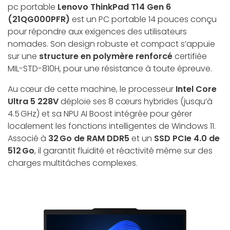
pc portable
Lenovo ThinkPad T14 Gen 6
(21QG000PFR)
est un PC portable 14 pouces conçu
pour répondre aux exigences des utilisateurs
nomades. Son design robuste et compact s’appuie
sur une
structure en polymère renforcé
certifiée
MIL-STD-810H, pour une résistance à toute épreuve.
Au cœur de cette machine, le processeur
Intel Core
Ultra 5 228V
déploie ses 8 cœurs hybrides (jusqu’à
4.5 GHz) et sa NPU AI Boost intégrée pour gérer
localement les fonctions intelligentes de Windows 11.
Associé à
32 Go de RAM DDR5
et un
SSD PCIe 4.0 de
512 Go
, il garantit fluidité et réactivité même sur des
charges multitâches complexes.