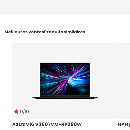
Meilleures ventes
Produits similaires
9/10
ASUS V16 V3607VM-RP080W
HP H