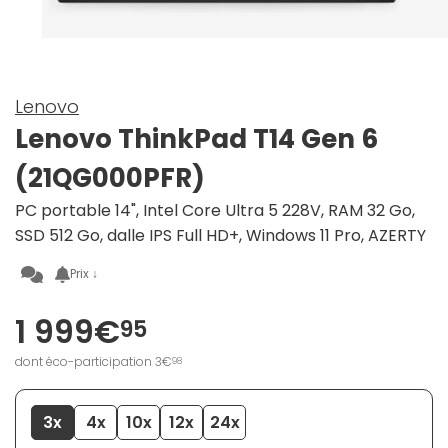
Lenovo
Lenovo ThinkPad T14 Gen 6
(21QG000PFR)
PC portable 14", Intel Core Ultra 5 228V, RAM 32 Go,
SSD 512 Go, dalle IPS Full HD+, Windows 11 Pro, AZERTY
Prix ↓
1 999€
95
dont éco-participation 3€
98
3x
4x
10x
12x
24x