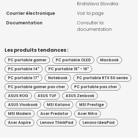
Bratislava Slovakia
Courrier électronique
Voir la page
Documentation
Consulter la
documentation
Les produits tendances :
PC portable gamer
PC portable OLED
Macbook
PC portable 14"
PC portable 15" - 16"
PC portable 17"
Notebook
PC portable RTX 50 series
PC portable gamer pas cher
PC portable pas cher
ASUS ROG
ASUS TUF
ASUS Zenbook
ASUS Vivobook
MSI Katana
MSI Prestige
MSI Modern
Acer Predator
Acer Nitro
Acer Aspire
Lenovo ThinkPad
Lenovo IdeaPad