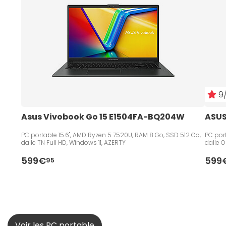
9/
Asus Vivobook Go 15 E1504FA-BQ204W
ASUS
PC portable 15.6", AMD Ryzen 5 7520U, RAM 8 Go, SSD 512 Go,
PC port
dalle TN Full HD, Windows 11, AZERTY
dalle 
599€
599
95
Voir les PC portable