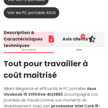
Voir les PC portable ASUS
Description &
39
Caractéristiques
Avis clients
techniques
Description
Avis
Tout pour travailler à
coût maitrisé
Alliant élégance et efficacité, le PC portable
Asus
Vivobook 15 X1504VA-BQ3993
accompagne vos
journées de travail comme vos moments de
divertissement. Avec son
processeur Intel Core i5-