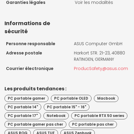
Garanties légales
Voir les modalités
Informations de
sécurité
Personne responsable
ASUS Computer GmbH
Adresse postale
Harkort STR. 21-23, 40880
RATINGEN, GERMANY
Courrier électronique
ProducSafety@asus.com
Les produits tendances :
PC portable gamer
PC portable OLED
Macbook
PC portable 14"
PC portable 15" - 16"
PC portable 17"
Notebook
PC portable RTX 50 series
PC portable gamer pas cher
PC portable pas cher
ASUS ROG
ASUS TUF
ASUS Zenbook