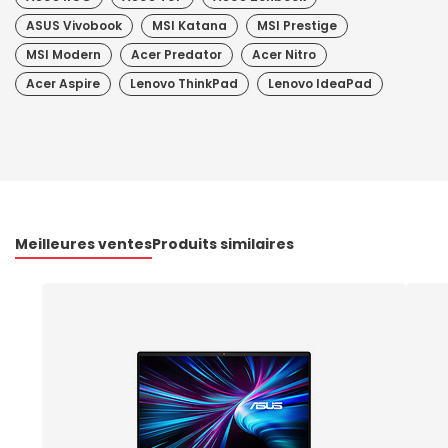
ASUS Vivobook
MSI Katana
MSI Prestige
MSI Modern
Acer Predator
Acer Nitro
Acer Aspire
Lenovo ThinkPad
Lenovo IdeaPad
Meilleures ventes
Produits similaires