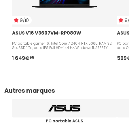
9/10
9/
ASUS V16 V3607VM-RP080W
ASUS
PC portable gamer 16", Intel Core 7 240H, RTX 5060, RAM 32
PC port
Go, SSD 1 To, dalle IPS Full HD+ 144 Hz, Windows 11, AZERTY
dalle 
1 649€
599
95
Autres marques
PC portable ASUS