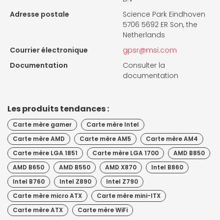
Adresse postale
Science Park Eindhoven
5706 5692 ER Son, the
Netherlands
Courrier électronique
gpsr@msi.com
Documentation
Consulter la
documentation
Les produits tendances :
Carte mère gamer
Carte mère Intel
Carte mère AMD
Carte mère AM5
Carte mère AM4
Carte mère LGA 1851
Carte mère LGA 1700
AMD B850
AMD B650
AMD B550
AMD X870
Intel B860
Intel B760
Intel Z890
Intel Z790
Carte mère micro ATX
Carte mère mini-ITX
Carte mère ATX
Carte mère WiFi