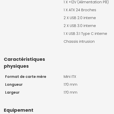
1 X
+12V (Alimentation P8)
1 X
ATX 24 Broches
2 X
USB 2.0 interne
2 X
USB 3.0 interne
1 X
USB 3.1 Type C interne
Chassis intrusion
Caractéristiques
physiques
Format de carte mère
Mini ITX
Longueur
170 mm
Largeur
170 mm
Equipement