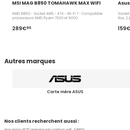
MSI MAG B850 TOMAHAWK MAX WIFI
Asus
AMD B850 - Socket AM5 - ATX - Wi-Fi 7 - Compatible
Socket
processeurs AMD Ryzen 7000 et 9000
6ax, 2 
289€
159
95
Autres marques
Carte mère ASUS
Nos clients recherchent aussi :
msi mpg x570 gaming pro carbon wifi
b860i