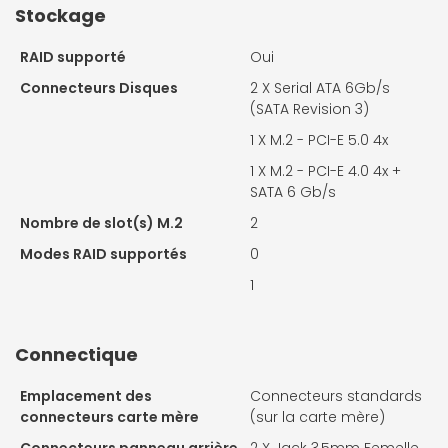
Stockage
RAID supporté
Oui
Connecteurs Disques
2 X
Serial ATA 6Gb/s
(SATA Revision 3)
1 X
M.2 - PCI-E 5.0 4x
1 X
M.2 - PCI-E 4.0 4x +
SATA 6 Gb/s
Nombre de slot(s) M.2
2
Modes RAID supportés
0
1
Connectique
Emplacement des
Connecteurs standards
connecteurs carte mère
(sur la carte mère)
Connecteurs panneau arrière
2 X
Jack 3,5mm Femelle