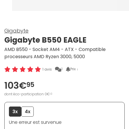
Gigabyte
Gigabyte B550 EAGLE
AMD B550 - Socket AM4 - ATX - Compatible
processeurs AMD Ryzen 3000, 5000
1
Prix ↓
1 avis
103€
95
dont éco-participation 0€
13
3x
4x
Une erreur est survenue