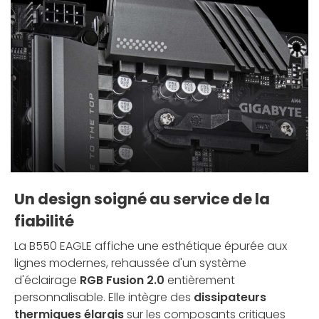
Un design soigné au service de la
fiabilité
La B550 EAGLE affiche une esthétique épurée aux
lignes modernes, rehaussée d'un système
d'éclairage
RGB Fusion 2.0
entièrement
personnalisable. Elle intègre des
dissipateurs
thermiques élargis
sur les composants critiques