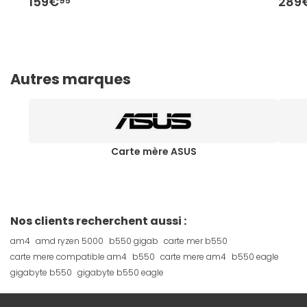
159€
289
95
Autres marques
Carte mère ASUS
Nos clients recherchent aussi :
am4
amd ryzen 5000
b550 gigab
carte mer b550
carte mere compatible am4
b550
carte mere am4
b550 eagle
gigabyte b550
gigabyte b550 eagle