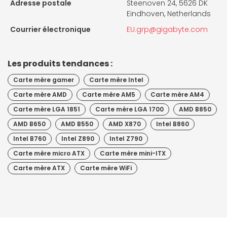
Adresse postale
Steenoven 24, 5626 DK
Eindhoven, Netherlands
Courrier électronique
EU.grp@gigabyte.com
Les produits tendances :
Carte mère gamer
Carte mère Intel
Carte mère AMD
Carte mère AM5
Carte mère AM4
Carte mère LGA 1851
Carte mère LGA 1700
AMD B850
AMD B650
AMD B550
AMD X870
Intel B860
Intel B760
Intel Z890
Intel Z790
Carte mère micro ATX
Carte mère mini-ITX
Carte mère ATX
Carte mère WiFi