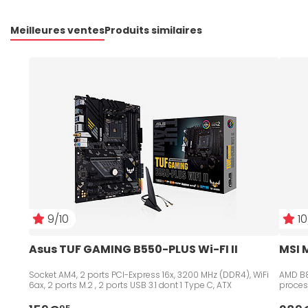
Meilleures ventes
Produits similaires
9/10
10
Asus TUF GAMING B550-PLUS Wi-FI II
MSI 
Socket AM4, 2 ports PCI-Express 16x, 3200 MHz (DDR4), WiFi
AMD B8
6ax, 2 ports M.2 , 2 ports USB 3.1 dont 1 Type C, ATX
proces