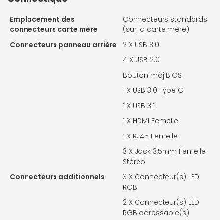
Emplacement des
Connecteurs standards
connecteurs carte mère
(sur la carte mère)
Connecteurs panneau arrière
2 X
USB 3.0
4 X
USB 2.0
Bouton màj BIOS
1 X
USB 3.0 Type C
1 X
USB 3.1
1 X
HDMI Femelle
1 X
RJ45 Femelle
3 X
Jack 3,5mm Femelle
Stéréo
Connecteurs additionnels
3 X
Connecteur(s) LED
RGB
2 X
Connecteur(s) LED
RGB adressable(s)