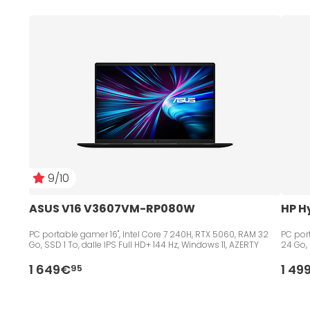
9/10
ASUS V16 V3607VM-RP080W
HP H
PC portable gamer 16", Intel Core 7 240H, RTX 5060, RAM 32
PC port
Go, SSD 1 To, dalle IPS Full HD+ 144 Hz, Windows 11, AZERTY
24 Go, 
1 649€
1 49
95