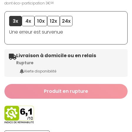
dont éco-participation 3€
98
3x
4x
10x
12x
24x
Une erreur est survenue
Livraison à domicile ou en relais
Rupture
Alerte disponibilité
Produit en rupture