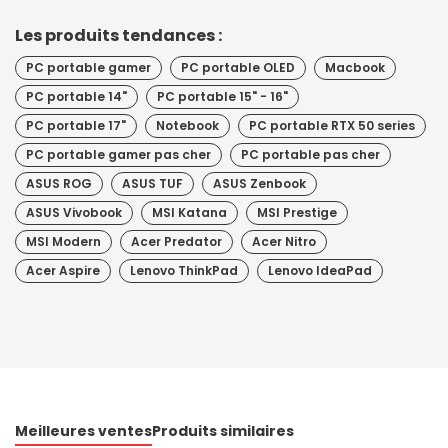
Les produits tendances :
PC portable gamer
PC portable OLED
Macbook
PC portable 14"
PC portable 15" - 16"
PC portable 17"
Notebook
PC portable RTX 50 series
PC portable gamer pas cher
PC portable pas cher
ASUS ROG
ASUS TUF
ASUS Zenbook
ASUS Vivobook
MSI Katana
MSI Prestige
MSI Modern
Acer Predator
Acer Nitro
Acer Aspire
Lenovo ThinkPad
Lenovo IdeaPad
Meilleures ventes
Produits similaires