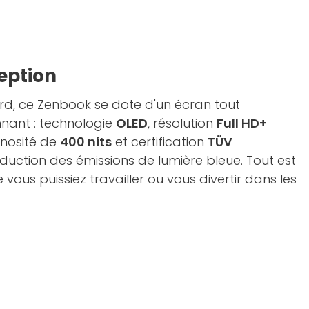
eption
ard, ce Zenbook se dote d'un écran tout
nant : technologie
OLED
, résolution
Full HD+
minosité de
400 nits
et certification
TÜV
uction des émissions de lumière bleue. Tout est
ous puissiez travailler ou vous divertir dans les