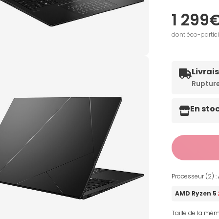
1 299
dont éco-partic
Livrai
Ruptur
En sto
Processeur (2) :
AMD Ryzen 5
Taille de la mém