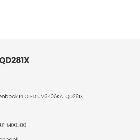
-QD281X
enbook 14 OLED UM3406KA-QD281X
4U1-M00J80
Zenbook