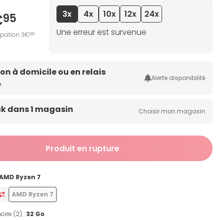
3x
4x
10x
12x
24x
€
95
Une erreur est survenue
ipation 3€
98
son à domicile ou en relais
Alerte disponibilité
e
ck dans 1 magasin
Choisir mon magasin
Produit en rupture
AMD Ryzen 7
AMD Ryzen 7
oire (2) :
32 Go