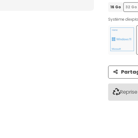
16 Go
32 Go
Système d'exploi
Parta
Reprise