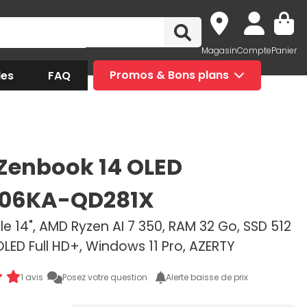
Magasin
Compte
Panier
des
FAQ
Promos & Bons plans
Zenbook 14 OLED
06KA-QD281X
e 14", AMD Ryzen AI 7 350, RAM 32 Go, SSD 512
OLED Full HD+, Windows 11 Pro, AZERTY
1 avis
Posez votre question
Alerte baisse de prix