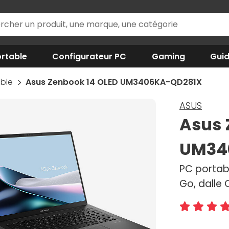
rtable
Configurateur PC
Gaming
Gui
able
Asus Zenbook 14 OLED UM3406KA-QD281X
ASUS
Asus 
UM34
PC portabl
Go, dalle 