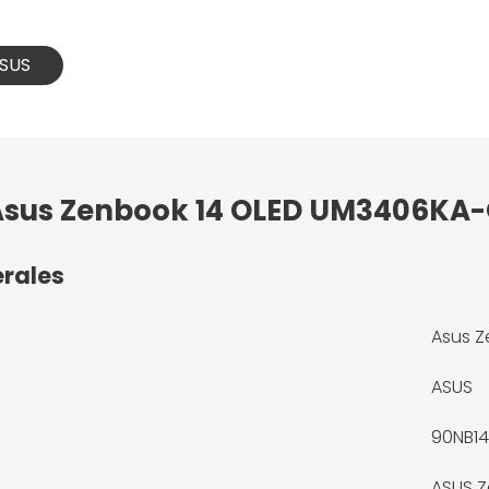
ASUS
: Asus Zenbook 14 OLED UM3406KA
érales
Asus Z
ASUS
90NB1
ASUS 