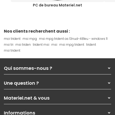
PC de bureau Materiel.net
Nos clients recherchent aussi :
moi trident
msi mpg
msi mpg trident as 13nud-481eu - windows 11
msi tri
msi triden
trident msi
msi
msi mpg trident
trident
msi trident
Qui sommes-nous ?
Qui sommes-nous ?
Une question ?
Nos services
Les magasins Materiel.net
Rubrique d'aide / FAQ
Nos solutions pour les pros
Materiel.net & vous
Paiement, livraison
Contactez-nous
Garanties
,
Pack Zen
On répare votre PC portable
SAV, demander un retour
Informations
On rachète votre carte graphique