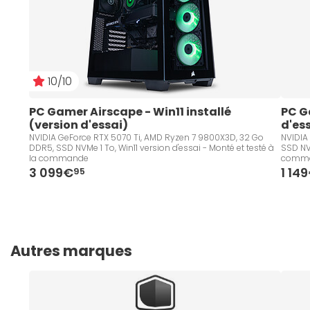
10/10
PC Gamer Airscape - Win11 installé 
PC G
(version d'essai)
d'es
NVIDIA GeForce RTX 5070 Ti, AMD Ryzen 7 9800X3D, 32 Go
NVIDIA
DDR5, SSD NVMe 1 To, Win11 version d'essai - Monté et testé à
SSD NVM
la commande
comm
3 099€
1 14
95
Autres marques