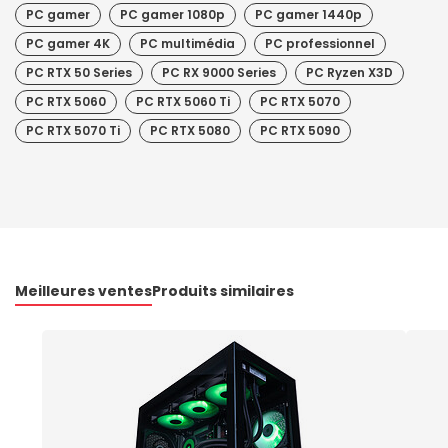
PC gamer
PC gamer 1080p
PC gamer 1440p
PC gamer 4K
PC multimédia
PC professionnel
PC RTX 50 Series
PC RX 9000 Series
PC Ryzen X3D
PC RTX 5060
PC RTX 5060 Ti
PC RTX 5070
PC RTX 5070 Ti
PC RTX 5080
PC RTX 5090
Meilleures ventes
Produits similaires