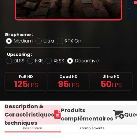
Graphisme :
Medium
Ultra
RTX On
Upscaling :
DLSS
FSR
XESS
Désactivé
Full HD
Quad HD
Ultra HD
125
95
50
FPS
FPS
FPS
Description &
Produits
Caractéristiques
Que
complémentaires
techniques
Description
Compléments