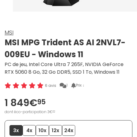
MSI
MSI MPG Trident AS AI 2NVL7-
009EU - Windows 11
PC de jeu, Intel Core Ultra 7 265F, NVIDIA GeForce
RTX 5060 8 Go, 32 Go DDR5, SSD 1 To, Windows 11
1
Prix ↓
6 avis
1 849€
95
dont éco-participation 3€
02
3x
4x
10x
12x
24x