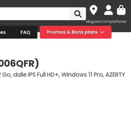
Magasin
Compte
Panier
des
FAQ
Promos & Bons plans
J006QFR)
2 Go, dalle IPS Full HD+, Windows 11 Pro, AZERTY