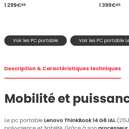
1 299€
1 399€
95
95
Voir les PC portable
Voir les PC portable 
Description & Caractéristiques techniques
Mobilité et puissan
Le pc portable
Lenovo ThinkBook 14 G8 IAL
(21SJ
polyvalence et fiabilité. Grâce à son
processeur 