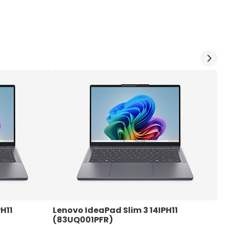
H11 
Lenovo IdeaPad Slim 3 14IPH11 
L
(83UQ001PFR)
(