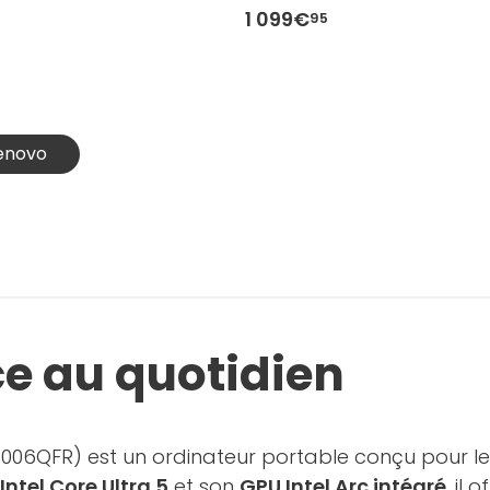
1 099€
95
Lenovo
ce au quotidien
006QFR) est un ordinateur portable conçu pour les
Intel Core Ultra 5
et son
GPU Intel Arc intégré
, il