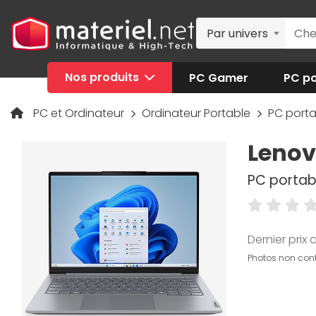
Par univers
Nos produits
PC Gamer
PC po
PC et Ordinateur
Ordinateur Portable
PC port
Lenov
PC portabl
Dernier prix a
Photos non cont