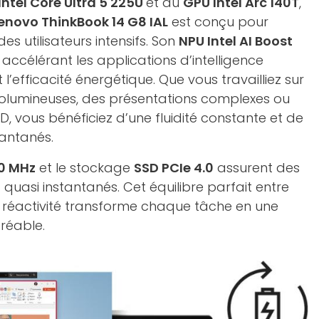
Intel Core Ultra 5 225U
et du
GPU Intel Arc 140T
,
enovo ThinkBook 14 G8 IAL
est conçu pour
s utilisateurs intensifs. Son
NPU Intel AI Boost
, accélérant les applications d’intelligence
nt l’efficacité énergétique. Que vous travailliez sur
 volumineuses, des présentations complexes ou
D, vous bénéficiez d’une fluidité constante et de
antanés.
0 MHz
et le stockage
SSD PCIe 4.0
assurent des
asi instantanés. Cet équilibre parfait entre
t réactivité transforme chaque tâche en une
gréable.