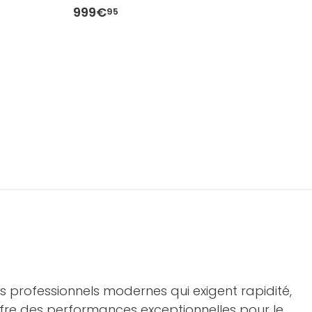
999€
1
95
 professionnels modernes qui exigent rapidité,
 offre des performances exceptionnelles pour le