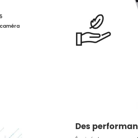
5
r caméra
Des performanc