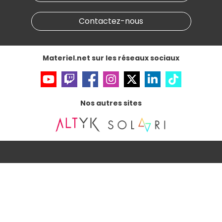
Marketplace
Partenariat & Sponsoring
Informations légales
Contactez-nous
Données personnelles
et
cookies
Gérer vos cookies
Accessibilité : non conforme
Materiel.net sur les réseaux sociaux
Nos autres sites