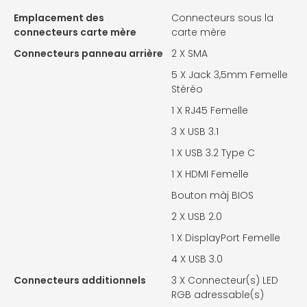
Emplacement des
Connecteurs sous la
connecteurs carte mère
carte mère
Connecteurs panneau arrière
2 X
SMA
5 X
Jack 3,5mm Femelle
Stéréo
1 X
RJ45 Femelle
3 X
USB 3.1
1 X
USB 3.2 Type C
1 X
HDMI Femelle
Bouton màj BIOS
2 X
USB 2.0
1 X
DisplayPort Femelle
4 X
USB 3.0
Connecteurs additionnels
3 X
Connecteur(s) LED
RGB adressable(s)