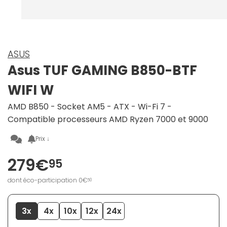
ASUS
Asus TUF GAMING B850-BTF
WIFI W
AMD B850 - Socket AM5 - ATX - Wi-Fi 7 -
Compatible processeurs AMD Ryzen 7000 et 9000
Prix ↓
279€
95
dont éco-participation 0€
50
3x
4x
10x
12x
24x