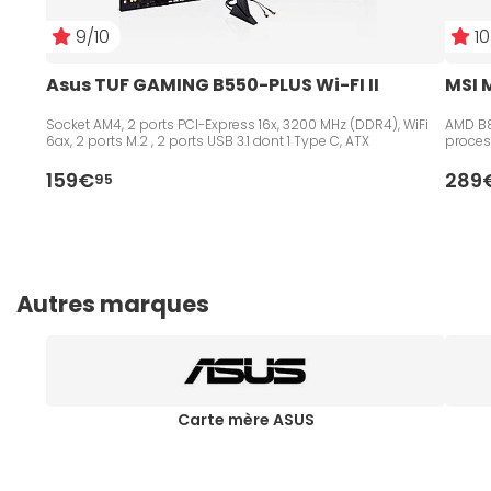
9/10
10
Asus TUF GAMING B550-PLUS Wi-FI II
MSI 
Socket AM4, 2 ports PCI-Express 16x, 3200 MHz (DDR4), WiFi
AMD B8
6ax, 2 ports M.2 , 2 ports USB 3.1 dont 1 Type C, ATX
proces
159€
289
95
Autres marques
Carte mère ASUS