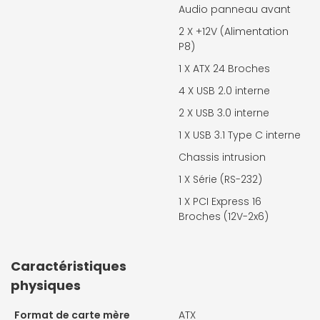
Audio panneau avant
2 X
+12V (Alimentation
P8)
1 X
ATX 24 Broches
4 X
USB 2.0 interne
2 X
USB 3.0 interne
1 X
USB 3.1 Type C interne
Chassis intrusion
1 X
Série (RS-232)
1 X
PCI Express 16
Broches (12V-2x6)
Caractéristiques
physiques
Format de carte mère
ATX