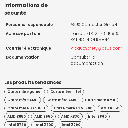
Informations de
sécurité
Personne responsable
ASUS Computer GmbH
Adresse postale
Harkort STR. 21-23, 40880
RATINGEN, GERMANY
Courrier électronique
ProducSafety@asus.com
Documentation
Consulter la
documentation
Les produits tendances :
Carte mère gamer
Carte mère Intel
Carte mère AMD
Carte mère AM5
Carte mère AM4
Carte mère LGA 1851
Carte mère LGA 1700
AMD B850
AMD B650
AMD B550
AMD X870
Intel B860
Intel B760
Intel Z890
Intel Z790