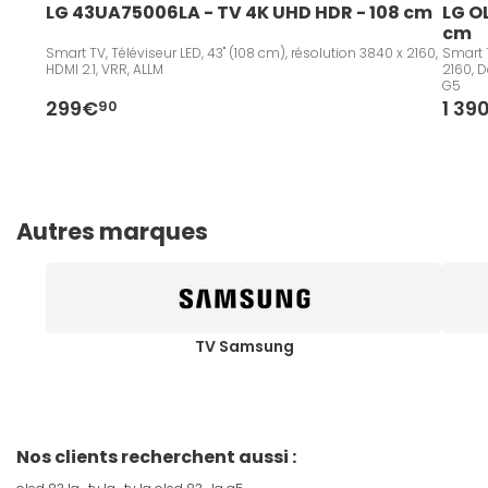
LG 43UA75006LA - TV 4K UHD HDR - 108 cm   
LG O
cm
Smart TV, Téléviseur LED, 43" (108 cm), résolution 3840 x 2160,
Smart T
HDMI 2.1, VRR, ALLM
2160, D
G5
299€
1 39
90
Autres marques
TV Samsung
Nos clients recherchent aussi :