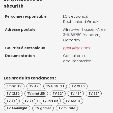
sécurité
Personne responsable
LG Electronics
Deutschland GmbH
Adresse postale
Alfred-Herrhausen-Allee
3-5, 65760 Eschborn,
Germany
Courrier électronique
gpsr@lge.com
Documentation
Consulter la
documentation
Les produits tendances :
Smart TV
TV 4K
TV HDMI 2.1
TV OLED
TV QLED
TV mini LED
TV 32"
TV 43"
TV 55"
TV 65"
TV 75"
TV 144 Hz
TV 120 Hz
TV Ambilight
TV gamer
TV murale