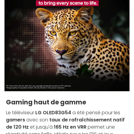
Gaming haut de gamme
Le téléviseur
LG OLED83G54
a été pensé pour les
gamers
avec son
taux de rafraîchissement natif
de 120 Hz
et jusqu'à
165 Hz en VRR
permet une