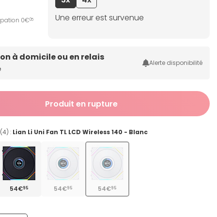
Une erreur est survenue
ipation 0€
05
son à domicile ou en relais
Alerte disponibilité
e
Produit en rupture
(4) :
Lian Li Uni Fan TL LCD Wireless 140 - Blanc
54€
54€
54€
95
95
95