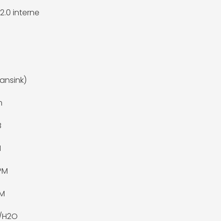
2.0 interne
fansink)
m
B
M
PM
FM
m/H2O