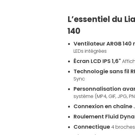
L’essentiel du Li
140
Ventilateur ARGB 14
LEDs intégrées
Écran LCD IPS 1,6"
Affic
Technologie sans fil R
Sync
Personnalisation ava
système (MP4, GIF, JPG, P
Connexion en chaîne
Roulement Fluid Dyna
Connectique
4 broches