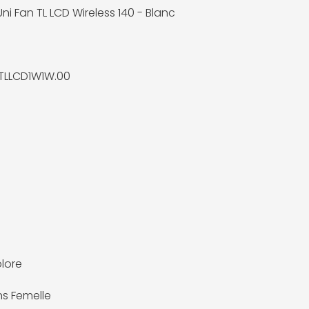
 Uni Fan TL LCD Wireless 140 - Blanc
TLLCD1W1W.00
olore
ns Femelle