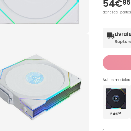
54€
95
dont éco-partic
Livrai
Ruptur
Autres modèles 
54€
95