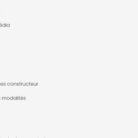
r
édia
es constructeur
es modalités