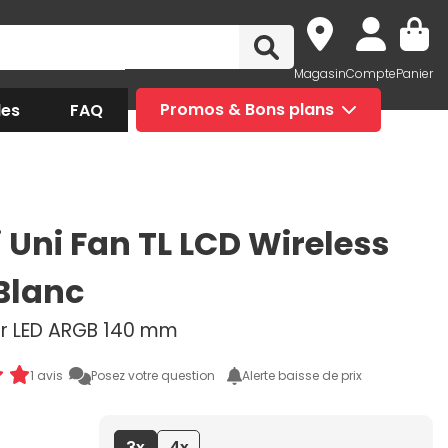
Magasin
Compte
Panier
des
FAQ
Promos & Bons plans
i Uni Fan TL LCD Wireless
 Blanc
ur LED ARGB 140 mm
1 avis
Posez votre question
Alerte baisse de prix
3x
4x