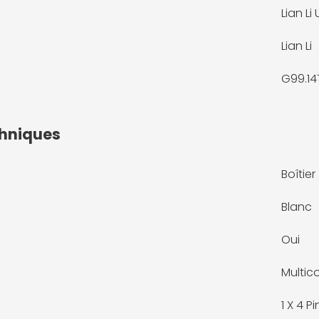
Lian Li
Lian Li
G99.14
chniques
Boîtier
Blanc
Oui
Multic
1 X
4 Pi