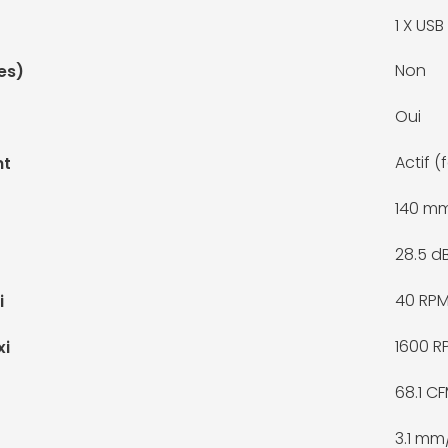
1 X
USB 
Non
es)
Oui
Actif (
nt
140 m
28.5 d
40 RP
i
1600 R
xi
68.1 C
3.1 m