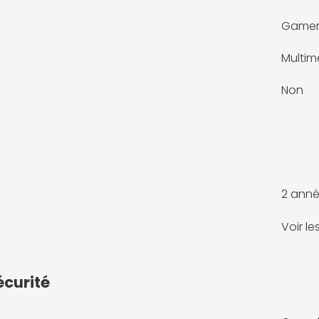
Game
Multim
Non
2 anné
Voir l
écurité