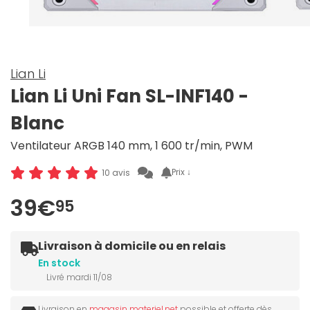
Lian Li
Lian Li Uni Fan SL-INF140 -
Blanc
Ventilateur ARGB 140 mm, 1 600 tr/min, PWM
Prix ↓
10 avis
39€
95
Livraison à domicile ou en relais
En stock
Livré mardi 11/08
Livraison en
magasin materiel.net
possible et offerte dès