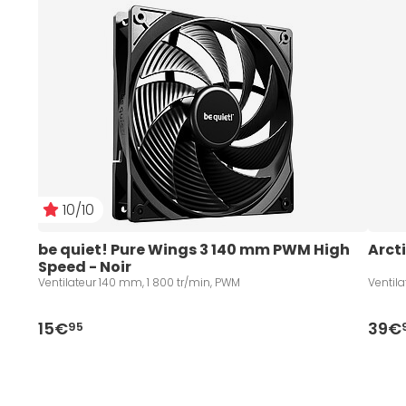
10/10
be quiet! Pure Wings 3 140 mm PWM High 
Arcti
Speed - Noir
Ventilateur 140 mm, 1 800 tr/min, PWM
Ventil
15€
39€
95