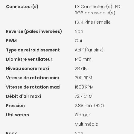
Connecteur(s)
1 X
Connecteur(s) LED
RGB adressable(s)
1 X
4 Pins Femelle
Reverse (pales inversées)
Non
PWM
Oui
Type de refroidissement
Actif (fansink)
Diamètre ventilateur
140 mm
Niveau sonore maxi
28 dB
Vitesse de rotation mini
200 RPM
Vitesse de rotation maxi
1600 RPM
Débit d'air maxi
72.7 CFM
Pression
2.88 mm/H2O
Utilisation
Gamer
Multimédia
Pack
Non